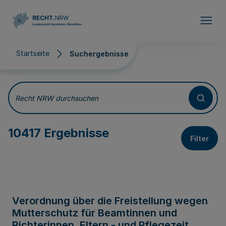
Direkt zum Inhalt
Startseite
Suchergebnisse
Suchergebnisse
Recht NRW durchsuchen
10417 Ergebnisse
Filter
Verordnung über die Freistellung wegen
Mutterschutz für Beamtinnen und
Richterinnen, Eltern - und Pflegezeit,