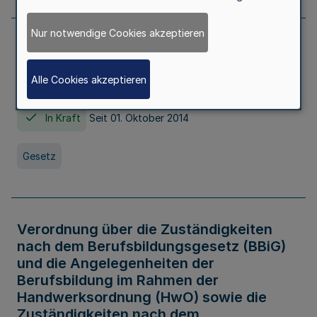
Nur notwendige Cookies akzeptieren
Gesetz über die Hochschulen des Landes
Nordrhein-Westfalen (Hochschulgesetz -
Alle Cookies akzeptieren
HG)
In Kraft
Seit 01. Oktober 2014
Gesetz
Verordnung über die Zuständigkeiten
nach dem Berufsbildungsgesetz (BBiG)
und die Angelegenheiten der
Berufsbildung im Rahmen der
Handwerksordnung (HwO) sowie die
Zuständigkeiten nach dem