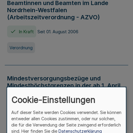
Beamtinnen und Beamten im Lande
Nordrhein-Westfalen
(Arbeitszeitverordnung - AZVO)
In Kraft
Seit 01. August 2006
Verordnung
Mindestversorgungsbezüge und
Mindesthöchstgrenzen in der ab 1. April
2026 maßgeblichen Höhe
Cookie-Einstellungen
In Kraft
Seit 31. Juli 2026
Auf dieser Seite werden Cookies verwendet. Sie können
entweder allen Cookies zustimmen, oder nur solchen,
Verwaltungsvorschrift
die für die Verwendung der Seite zwingend erforderlich
sind. Hier finden Sie die
Datenschutzerklärung