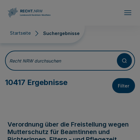
Direkt zum Inhalt
Startseite
Suchergebnisse
Suchergebnisse
Recht NRW durchsuchen
10417 Ergebnisse
Filter
Verordnung über die Freistellung wegen
Mutterschutz für Beamtinnen und
Richterinnen, Eltern - und Pflegezeit,