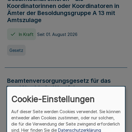
Koordinatorinnen oder Koordinatoren in
Ämter der Besoldungsgruppe A 13 mit
Amtszulage
In Kraft
Seit 01. August 2026
Gesetz
Beamtenversorgungsgesetz für das
Land Nordrhein-Westfalen
(Landesbeamtenversorgungsgesetz -
Cookie-Einstellungen
LBeamtVG NRW)
Auf dieser Seite werden Cookies verwendet. Sie können
In Kraft
Seit 01. Juli 2016
entweder allen Cookies zustimmen, oder nur solchen,
die für die Verwendung der Seite zwingend erforderlich
sind. Hier finden Sie die
Datenschutzerklärung