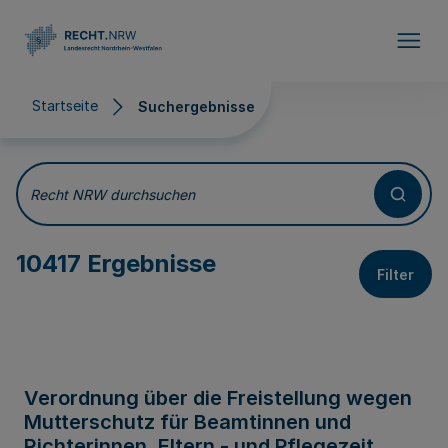
Direkt zum Inhalt
Startseite
Suchergebnisse
Suchergebnisse
Recht NRW durchsuchen
10417 Ergebnisse
Filter
Verordnung über die Freistellung wegen
Mutterschutz für Beamtinnen und
Richterinnen, Eltern - und Pflegezeit,