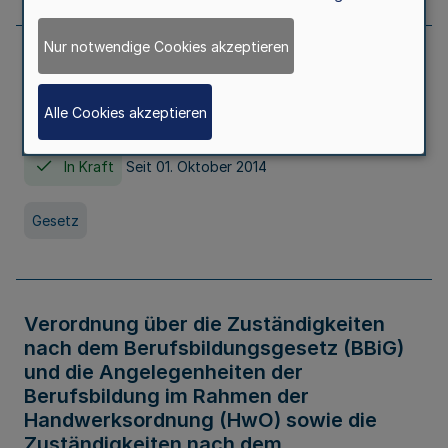
Nur notwendige Cookies akzeptieren
Gesetz über die Hochschulen des Landes
Nordrhein-Westfalen (Hochschulgesetz -
Alle Cookies akzeptieren
HG)
In Kraft
Seit 01. Oktober 2014
Gesetz
Verordnung über die Zuständigkeiten
nach dem Berufsbildungsgesetz (BBiG)
und die Angelegenheiten der
Berufsbildung im Rahmen der
Handwerksordnung (HwO) sowie die
Zuständigkeiten nach dem