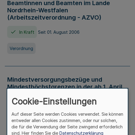
Beamtinnen und Beamten im Lande
Nordrhein-Westfalen
(Arbeitszeitverordnung - AZVO)
In Kraft
Seit 01. August 2006
Verordnung
Mindestversorgungsbezüge und
Mindesthöchstgrenzen in der ab 1. April
2026 maßgeblichen Höhe
Cookie-Einstellungen
In Kraft
Seit 31. Juli 2026
Auf dieser Seite werden Cookies verwendet. Sie können
entweder allen Cookies zustimmen, oder nur solchen,
Verwaltungsvorschrift
die für die Verwendung der Seite zwingend erforderlich
sind. Hier finden Sie die
Datenschutzerklärung