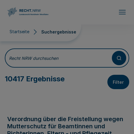
Direkt zum Inhalt
Startseite
Suchergebnisse
Suchergebnisse
Recht NRW durchsuchen
10417 Ergebnisse
Filter
Verordnung über die Freistellung wegen
Mutterschutz für Beamtinnen und
Richterinnen, Eltern - und Pflegezeit,