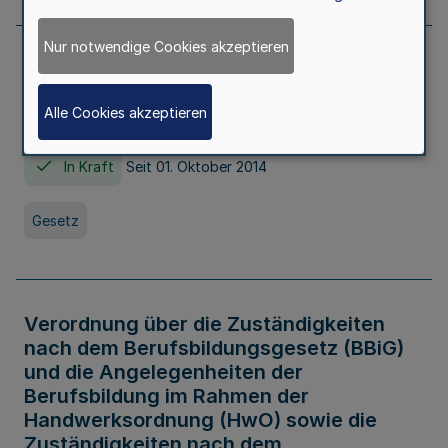
Nur notwendige Cookies akzeptieren
Gesetz über die Hochschulen des Landes
Nordrhein-Westfalen (Hochschulgesetz -
Alle Cookies akzeptieren
HG)
In Kraft
Seit 01. Oktober 2014
Gesetz
Verordnung über die Zuständigkeiten
nach dem Berufsbildungsgesetz (BBiG)
und die Angelegenheiten der
Berufsbildung im Rahmen der
Handwerksordnung (HwO) sowie die
Zuständigkeiten nach dem