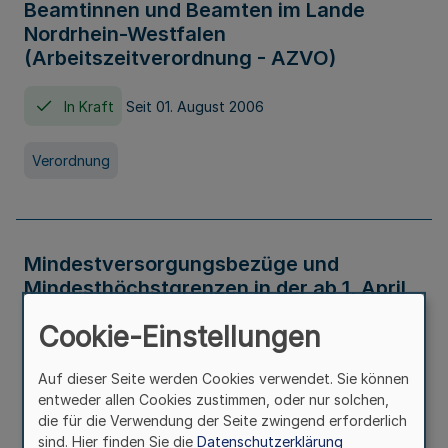
Beamtinnen und Beamten im Lande
Nordrhein-Westfalen
(Arbeitszeitverordnung - AZVO)
In Kraft
Seit 01. August 2006
Verordnung
Mindestversorgungsbezüge und
Mindesthöchstgrenzen in der ab 1. April
2026 maßgeblichen Höhe
Cookie-Einstellungen
In Kraft
Seit 31. Juli 2026
Auf dieser Seite werden Cookies verwendet. Sie können
entweder allen Cookies zustimmen, oder nur solchen,
Verwaltungsvorschrift
die für die Verwendung der Seite zwingend erforderlich
sind. Hier finden Sie die
Datenschutzerklärung