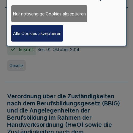
Nur notwendige Cookies akzeptieren
Gesetz über die Hochschulen des Landes
Nordrhein-Westfalen (Hochschulgesetz -
Alle Cookies akzeptieren
HG)
In Kraft
Seit 01. Oktober 2014
Gesetz
Verordnung über die Zuständigkeiten
nach dem Berufsbildungsgesetz (BBiG)
und die Angelegenheiten der
Berufsbildung im Rahmen der
Handwerksordnung (HwO) sowie die
Zuständigkeiten nach dem