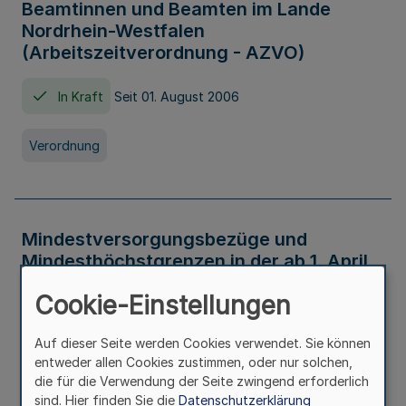
Beamtinnen und Beamten im Lande
Nordrhein-Westfalen
(Arbeitszeitverordnung - AZVO)
In Kraft
Seit 01. August 2006
Verordnung
Mindestversorgungsbezüge und
Mindesthöchstgrenzen in der ab 1. April
2026 maßgeblichen Höhe
Cookie-Einstellungen
In Kraft
Seit 31. Juli 2026
Auf dieser Seite werden Cookies verwendet. Sie können
entweder allen Cookies zustimmen, oder nur solchen,
Verwaltungsvorschrift
die für die Verwendung der Seite zwingend erforderlich
sind. Hier finden Sie die
Datenschutzerklärung