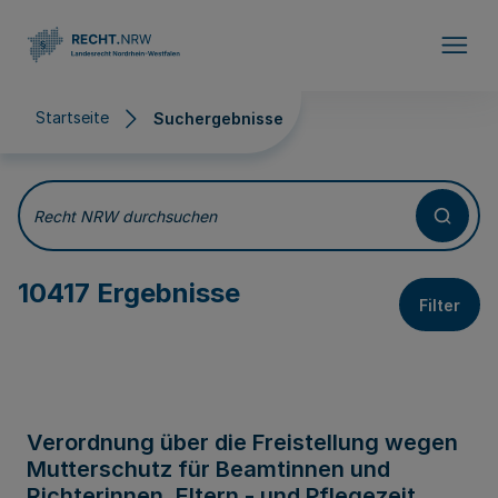
Direkt zum Inhalt
Startseite
Suchergebnisse
Suchergebnisse
Recht NRW durchsuchen
10417 Ergebnisse
Filter
Verordnung über die Freistellung wegen
Mutterschutz für Beamtinnen und
Richterinnen, Eltern - und Pflegezeit,