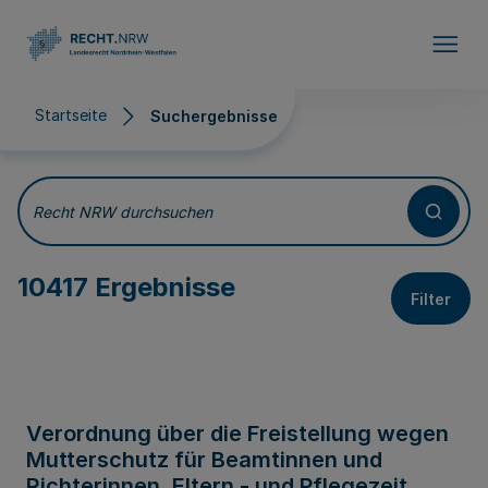
Direkt zum Inhalt
Startseite
Suchergebnisse
Suchergebnisse
Recht NRW durchsuchen
10417 Ergebnisse
Filter
Verordnung über die Freistellung wegen
Mutterschutz für Beamtinnen und
Richterinnen, Eltern - und Pflegezeit,