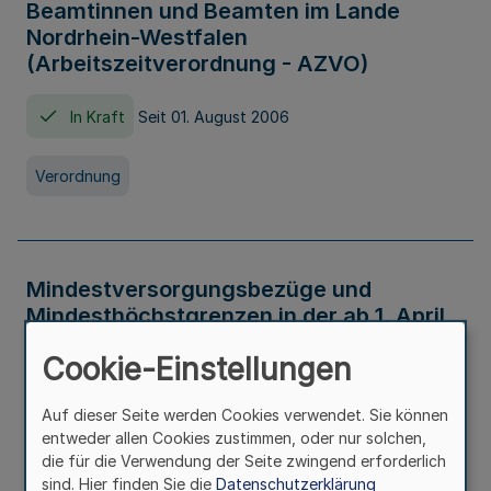
Beamtinnen und Beamten im Lande
Nordrhein-Westfalen
(Arbeitszeitverordnung - AZVO)
In Kraft
Seit 01. August 2006
Verordnung
Mindestversorgungsbezüge und
Mindesthöchstgrenzen in der ab 1. April
2026 maßgeblichen Höhe
Cookie-Einstellungen
In Kraft
Seit 31. Juli 2026
Auf dieser Seite werden Cookies verwendet. Sie können
entweder allen Cookies zustimmen, oder nur solchen,
Verwaltungsvorschrift
die für die Verwendung der Seite zwingend erforderlich
sind. Hier finden Sie die
Datenschutzerklärung