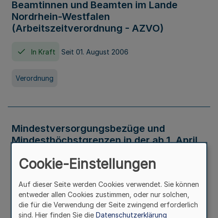
Beamtinnen und Beamten im Lande
Nordrhein-Westfalen
(Arbeitszeitverordnung - AZVO)
In Kraft
Seit 01. August 2006
Verordnung
Mindestversorgungsbezüge und
Mindesthöchstgrenzen in der ab 1. April
2026 maßgeblichen Höhe
Cookie-Einstellungen
In Kraft
Seit 31. Juli 2026
Auf dieser Seite werden Cookies verwendet. Sie können
entweder allen Cookies zustimmen, oder nur solchen,
Verwaltungsvorschrift
die für die Verwendung der Seite zwingend erforderlich
sind. Hier finden Sie die
Datenschutzerklärung