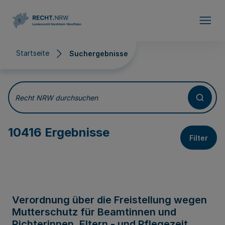
Direkt zum Inhalt
Startseite
Suchergebnisse
Suchergebnisse
Recht NRW durchsuchen
10416 Ergebnisse
Filter
Verordnung über die Freistellung wegen
Mutterschutz für Beamtinnen und
Richterinnen, Eltern - und Pflegezeit,