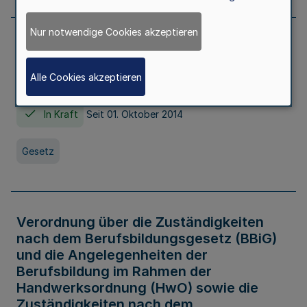
Nur notwendige Cookies akzeptieren
Gesetz über die Hochschulen des Landes
Nordrhein-Westfalen (Hochschulgesetz -
Alle Cookies akzeptieren
HG)
In Kraft
Seit 01. Oktober 2014
Gesetz
Verordnung über die Zuständigkeiten
nach dem Berufsbildungsgesetz (BBiG)
und die Angelegenheiten der
Berufsbildung im Rahmen der
Handwerksordnung (HwO) sowie die
Zuständigkeiten nach dem