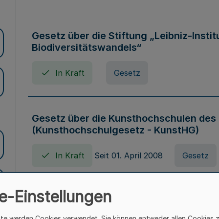
Gesetz über die Stiftung „Leibniz-Insti
Biodiversitätswandels“
In Kraft
Gesetz
Gesetz über die Kunsthochschulen des
(Kunsthochschulgesetz - KunstHG)
In Kraft
Seit 01. April 2008
Gesetz
e-Einstellungen
Verordnung über Beihilfen in Geburts-, 
Todesfällen (Beihilfenverordnung NRW
ite werden Cookies verwendet. Sie können entweder allen Cookies 