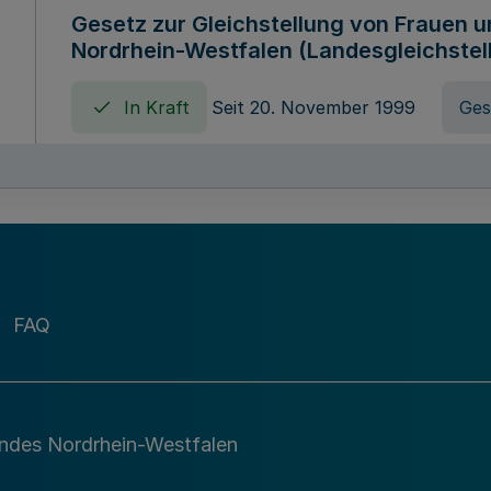
Gesetz zur Gleichstellung von Frauen 
Nordrhein-Westfalen (Landesgleichstel
In Kraft
Seit 20. November 1999
Ges
Gebührenordnung für Amtshandlungen 
zuständigen Ministeriums des Landes 
In Kraft
Seit 09. Januar 2016
Verord
FAQ
Gesetz über die Evangelische Fachhoc
Lippe
andes Nordrhein-Westfalen
In Kraft
Seit 29. Dezember 1987
Ges