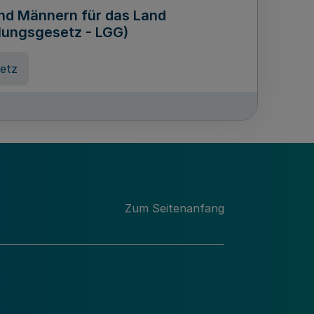
und Männern für das Land
lungsgesetz - LGG)
etz
des für Wissenschaft
Nordrhein-Westfalen
nung
Zum Seitenanfang
hschule Rheinland-Westfalen-
etz