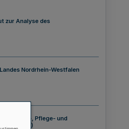
tut zur Analyse des
 Landes Nordrhein-Westfalen
Krankheits-, Pflege- und
 - BVO NRW)
zustimmen,