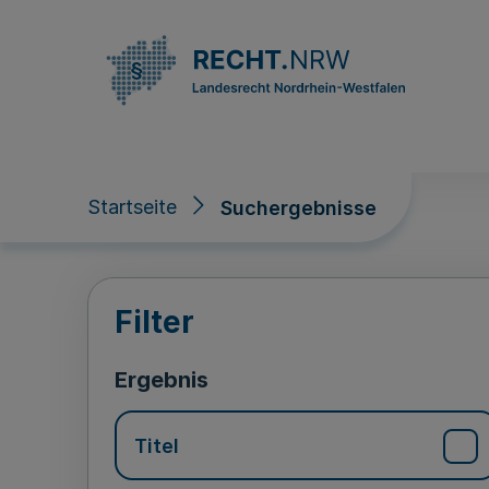
Direkt zum Inhalt
Startseite
Suchergebnisse
Suchergebnisse
Filter
Ergebnis
Titel