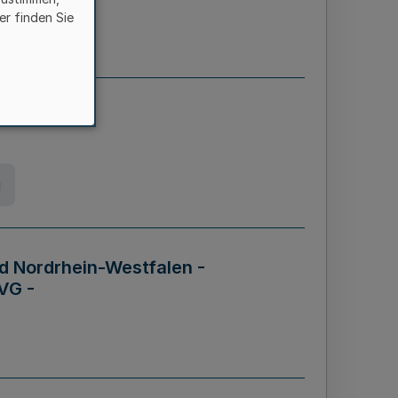
er finden Sie
etz
g
d Nordrhein-Westfalen -
VG -