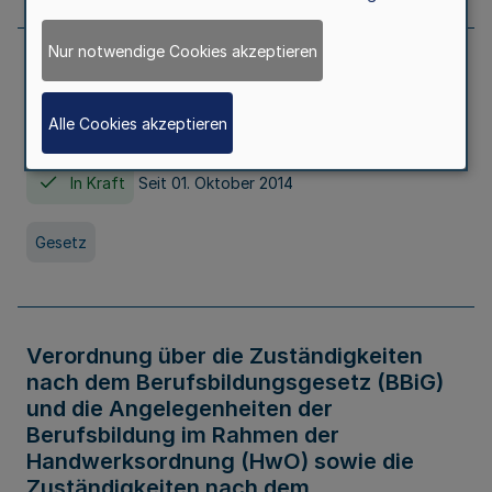
Nur notwendige Cookies akzeptieren
Gesetz über die Hochschulen des Landes
Nordrhein-Westfalen (Hochschulgesetz -
Alle Cookies akzeptieren
HG)
In Kraft
Seit 01. Oktober 2014
Gesetz
Verordnung über die Zuständigkeiten
nach dem Berufsbildungsgesetz (BBiG)
und die Angelegenheiten der
Berufsbildung im Rahmen der
Handwerksordnung (HwO) sowie die
Zuständigkeiten nach dem