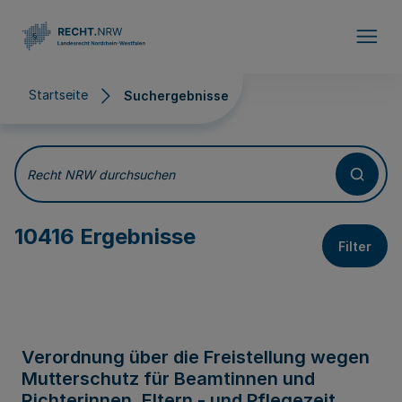
Direkt zum Inhalt
Startseite
Suchergebnisse
Suchergebnisse
Recht NRW durchsuchen
10416 Ergebnisse
Filter
Verordnung über die Freistellung wegen
Mutterschutz für Beamtinnen und
Richterinnen, Eltern - und Pflegezeit,