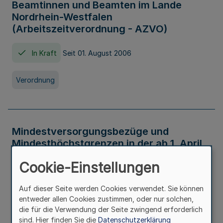
Beamtinnen und Beamten im Lande
Nordrhein-Westfalen
(Arbeitszeitverordnung - AZVO)
In Kraft
Seit 01. August 2006
Verordnung
Mindestversorgungsbezüge und
Mindesthöchstgrenzen in der ab 1. April
2026 maßgeblichen Höhe
Cookie-Einstellungen
In Kraft
Seit 31. Juli 2026
Auf dieser Seite werden Cookies verwendet. Sie können
entweder allen Cookies zustimmen, oder nur solchen,
Verwaltungsvorschrift
die für die Verwendung der Seite zwingend erforderlich
sind. Hier finden Sie die
Datenschutzerklärung