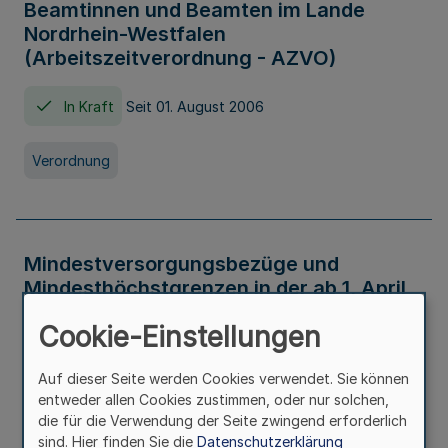
Beamtinnen und Beamten im Lande
Nordrhein-Westfalen
(Arbeitszeitverordnung - AZVO)
In Kraft
Seit 01. August 2006
Verordnung
Mindestversorgungsbezüge und
Mindesthöchstgrenzen in der ab 1. April
2026 maßgeblichen Höhe
Cookie-Einstellungen
In Kraft
Seit 31. Juli 2026
Auf dieser Seite werden Cookies verwendet. Sie können
entweder allen Cookies zustimmen, oder nur solchen,
Verwaltungsvorschrift
die für die Verwendung der Seite zwingend erforderlich
sind. Hier finden Sie die
Datenschutzerklärung