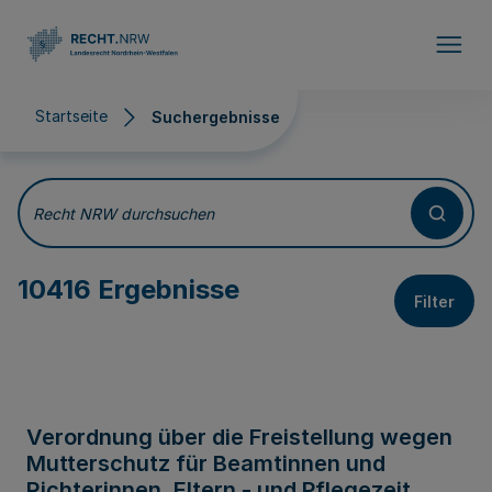
Direkt zum Inhalt
Startseite
Suchergebnisse
Suchergebnisse
Recht NRW durchsuchen
10416 Ergebnisse
Filter
Verordnung über die Freistellung wegen
Mutterschutz für Beamtinnen und
Richterinnen, Eltern - und Pflegezeit,