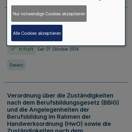
Nur notwendige Cookies akzeptieren
Gesetz über die Hochschulen des Landes
Nordrhein-Westfalen (Hochschulgesetz -
Alle Cookies akzeptieren
HG)
In Kraft
Seit 01. Oktober 2014
Gesetz
Verordnung über die Zuständigkeiten
nach dem Berufsbildungsgesetz (BBiG)
und die Angelegenheiten der
Berufsbildung im Rahmen der
Handwerksordnung (HwO) sowie die
Zuständigkeiten nach dem