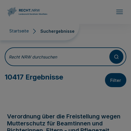
Direkt zum Inhalt
Startseite
Suchergebnisse
Suchergebnisse
Recht NRW durchsuchen
10417 Ergebnisse
Filter
Verordnung über die Freistellung wegen
Mutterschutz für Beamtinnen und
Richterinnen, Eltern - und Pflegezeit,