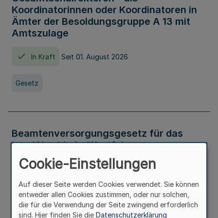
Koordinatorinnen oder Koordinatoren in
Ämter der Besoldungsgruppe A 13 mit
Amtszulage
In Kraft
Seit 01. August 2026
Gesetz
Beamtenversorgungsgesetz für das
Land Nordrhein-Westfalen
(Landesbeamtenversorgungsgesetz -
Cookie-Einstellungen
LBeamtVG NRW)
Auf dieser Seite werden Cookies verwendet. Sie können
In Kraft
Seit 01. Juli 2016
entweder allen Cookies zustimmen, oder nur solchen,
die für die Verwendung der Seite zwingend erforderlich
sind. Hier finden Sie die
Datenschutzerklärung