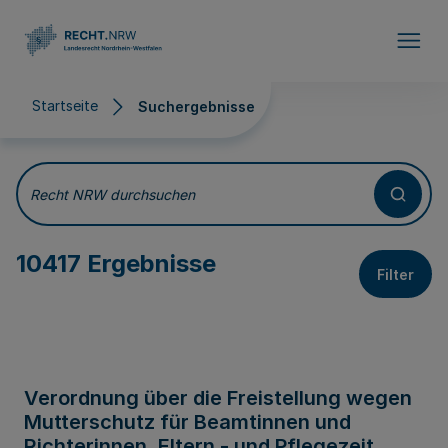
Direkt zum Inhalt
Startseite
Suchergebnisse
Suchergebnisse
Recht NRW durchsuchen
10417 Ergebnisse
Filter
Verordnung über die Freistellung wegen
Mutterschutz für Beamtinnen und
Richterinnen, Eltern - und Pflegezeit,