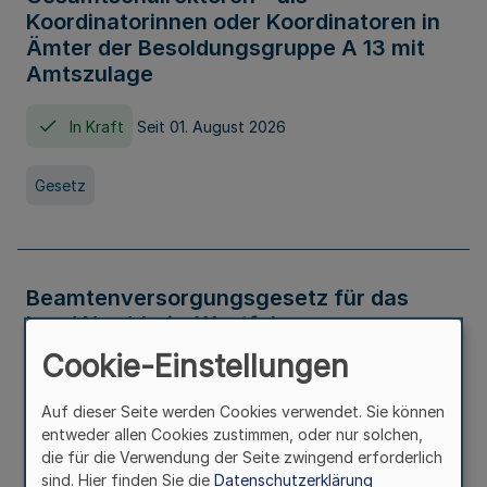
Koordinatorinnen oder Koordinatoren in
Ämter der Besoldungsgruppe A 13 mit
Amtszulage
In Kraft
Seit 01. August 2026
Gesetz
Beamtenversorgungsgesetz für das
Land Nordrhein-Westfalen
(Landesbeamtenversorgungsgesetz -
Cookie-Einstellungen
LBeamtVG NRW)
Auf dieser Seite werden Cookies verwendet. Sie können
In Kraft
Seit 01. Juli 2016
entweder allen Cookies zustimmen, oder nur solchen,
die für die Verwendung der Seite zwingend erforderlich
sind. Hier finden Sie die
Datenschutzerklärung