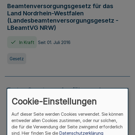
Beamtenversorgungsgesetz für das
Land Nordrhein-Westfalen
(Landesbeamtenversorgungsgesetz -
LBeamtVG NRW)
In Kraft
Seit 01. Juli 2016
Gesetz
Erstes Gesetz zur Ausführung des
Kinder- und Jugendhilfegesetzes - AG -
Cookie-Einstellungen
KJHG -
Auf dieser Seite werden Cookies verwendet. Sie können
In Kraft
Seit 01. Januar 1991
entweder allen Cookies zustimmen, oder nur solchen,
die für die Verwendung der Seite zwingend erforderlich
sind. Hier finden Sie die
Datenschutzerklärung