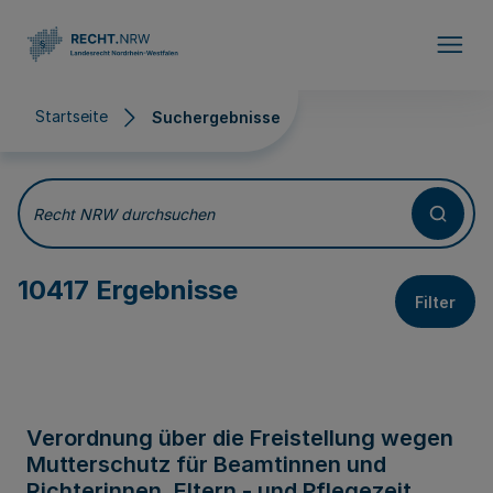
Direkt zum Inhalt
Startseite
Suchergebnisse
Suchergebnisse
Recht NRW durchsuchen
10417 Ergebnisse
Filter
Verordnung über die Freistellung wegen
Mutterschutz für Beamtinnen und
Richterinnen, Eltern - und Pflegezeit,