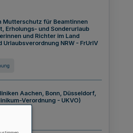
n Mutterschutz für Beamtinnen
it, Erholungs- und Sonderurlaub
rinnen und Richter im Land
nd Urlaubsverordnung NRW - FrUrlV
nung
liniken Aachen, Bonn, Düsseldorf,
klinikum-Verordnung - UKVO)
nung
zustimmen,