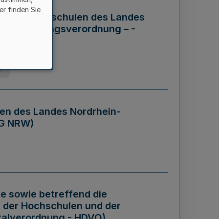
er finden Sie
ng der Hochschulen des Landes
haftsführungsverordnung – -
g
en des Landes Nordrhein-
BG NRW)
re sowie betreffend die
 der Hochschulen und der
talverordnung - HDVO)