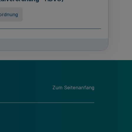
ordnung
rreneigenschaft und
schulen des Landes Nordrhein-
ng
Zum Seitenanfang
chschulabgaben
-VO)
nung