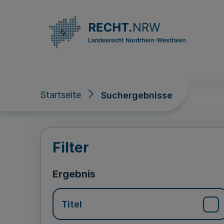
Direkt zum Inhalt
Startseite
Suchergebnisse
Suchergebnisse
Filter
Ergebnis
Titel