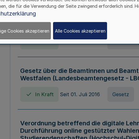
hen, die für die Verwendung der Seite zwingend erforderlich sind. Hi
Verordnung über die Wirtschaftsführu
hutzerklärung
Nordrhein-Westfalen (Hochschulwirtsc
HWFVO)
ige Cookies akzeptieren
Alle Cookies akzeptieren
In Kraft
Seit 11. Juli 2007
Verordnun
Gesetz über die Beamtinnen und Beamt
Westfalen (Landesbeamtengesetz - L
In Kraft
Seit 01. Juli 2016
Gesetz
Verordnung betreffend die digitale Leh
Durchführung online gestützter Wahlen
Studierendenschaften (Hochschul-Digi