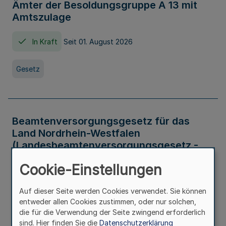
Ämter der Besoldungsgruppe A 13 mit
Amtszulage
In Kraft
Seit 01. August 2026
Gesetz
Beamtenversorgungsgesetz für das
Land Nordrhein-Westfalen
(Landesbeamtenversorgungsgesetz -
LBeamtVG NRW)
Cookie-Einstellungen
In Kraft
Seit 01. Juli 2016
Auf dieser Seite werden Cookies verwendet. Sie können
entweder allen Cookies zustimmen, oder nur solchen,
Gesetz
die für die Verwendung der Seite zwingend erforderlich
sind. Hier finden Sie die
Datenschutzerklärung