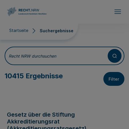
Direkt zum Inhalt
Startseite
Suchergebnisse
Suchergebnisse
Recht NRW durchsuchen
10415 Ergebnisse
Filter
Gesetz über die Stiftung
Akkreditierungsrat
(Akkreditierungsratsgesetz)