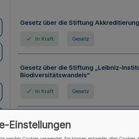
Gesetz über die Stiftung Akkreditierun
In Kraft
Gesetz
Gesetz über die Stiftung „Leibniz-Insti
Biodiversitätswandels“
In Kraft
Gesetz
Gesetz über die Kunsthochschulen des
e-Einstellungen
(Kunsthochschulgesetz - KunstHG)
ite werden Cookies verwendet. Sie können entweder allen Cookies 