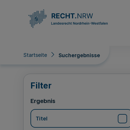
Direkt zum Inhalt
Startseite
Suchergebnisse
Suchergebnisse
Filter
Ergebnis
Titel