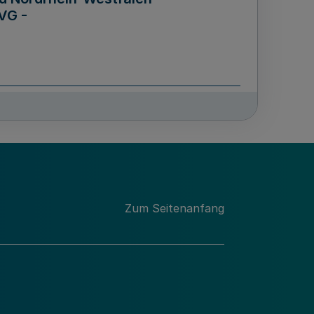
VG -
und Männern für das Land
lungsgesetz - LGG)
etz
Zum Seitenanfang
des für Wissenschaft
Nordrhein-Westfalen
nung