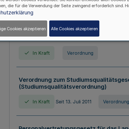
In Kraft
Seit 01. April 2008
Gesetz
hen, die für die Verwendung der Seite zwingend erforderlich sind. Hi
hutzerklärung
ige Cookies akzeptieren
Alle Cookies akzeptieren
Verordnung über Beihilfen in Geburts-, 
Todesfällen (Beihilfenverordnung NRW
In Kraft
Verordnung
Verordnung zum Studiumsqualitätsges
(Studiumsqualitätsverordnung)
In Kraft
Seit 13. Juli 2011
Verordnun
Personalvertretungsgesetz für das Lan