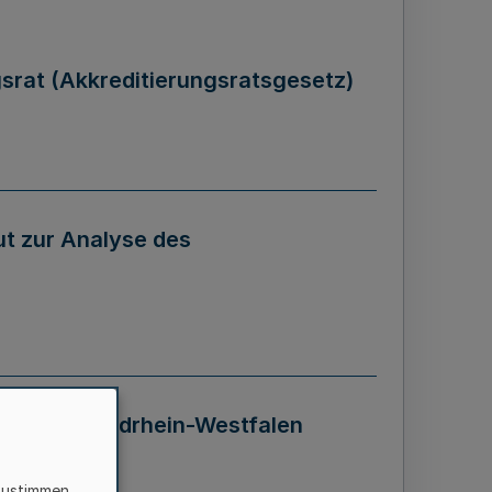
gsrat (Akkreditierungsratsgesetz)
tut zur Analyse des
 Landes Nordrhein-Westfalen
zustimmen,