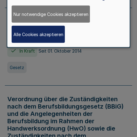
Nur notwendige Cookies akzeptieren
Gesetz über die Hochschulen des Landes
Nordrhein-Westfalen (Hochschulgesetz -
Alle Cookies akzeptieren
HG)
In Kraft
Seit 01. Oktober 2014
Gesetz
Verordnung über die Zuständigkeiten
nach dem Berufsbildungsgesetz (BBiG)
und die Angelegenheiten der
Berufsbildung im Rahmen der
Handwerksordnung (HwO) sowie die
Zuständigkeiten nach dem