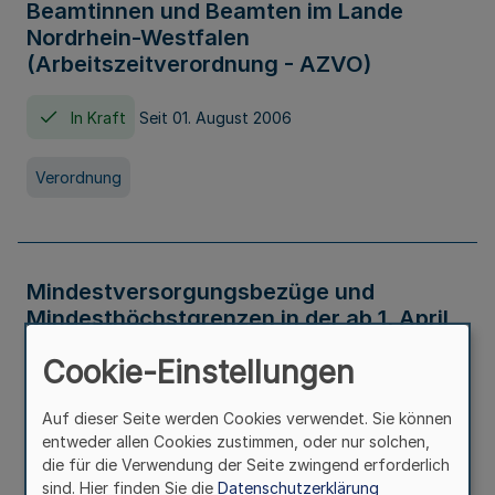
Beamtinnen und Beamten im Lande
Nordrhein-Westfalen
(Arbeitszeitverordnung - AZVO)
In Kraft
Seit 01. August 2006
Verordnung
Mindestversorgungsbezüge und
Mindesthöchstgrenzen in der ab 1. April
2026 maßgeblichen Höhe
Cookie-Einstellungen
In Kraft
Seit 31. Juli 2026
Auf dieser Seite werden Cookies verwendet. Sie können
entweder allen Cookies zustimmen, oder nur solchen,
Verwaltungsvorschrift
die für die Verwendung der Seite zwingend erforderlich
sind. Hier finden Sie die
Datenschutzerklärung