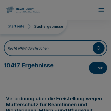
Direkt zum Inhalt
Startseite
Suchergebnisse
Suchergebnisse
Recht NRW durchsuchen
10417 Ergebnisse
Filter
Verordnung über die Freistellung wegen
Mutterschutz für Beamtinnen und
Richterinnen, Eltern - und Pflegezeit,