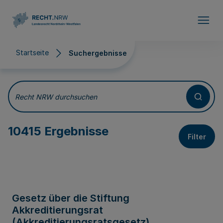
Direkt zum Inhalt
Startseite
Suchergebnisse
Suchergebnisse
Recht NRW durchsuchen
10415 Ergebnisse
Filter
Gesetz über die Stiftung
Akkreditierungsrat
(Akkreditierungsratsgesetz)