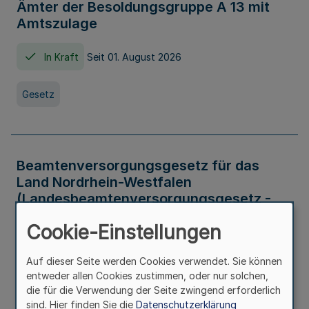
Ämter der Besoldungsgruppe A 13 mit
Amtszulage
In Kraft
Seit 01. August 2026
Gesetz
Beamtenversorgungsgesetz für das
Land Nordrhein-Westfalen
(Landesbeamtenversorgungsgesetz -
LBeamtVG NRW)
Cookie-Einstellungen
In Kraft
Seit 01. Juli 2016
Auf dieser Seite werden Cookies verwendet. Sie können
entweder allen Cookies zustimmen, oder nur solchen,
Gesetz
die für die Verwendung der Seite zwingend erforderlich
sind. Hier finden Sie die
Datenschutzerklärung