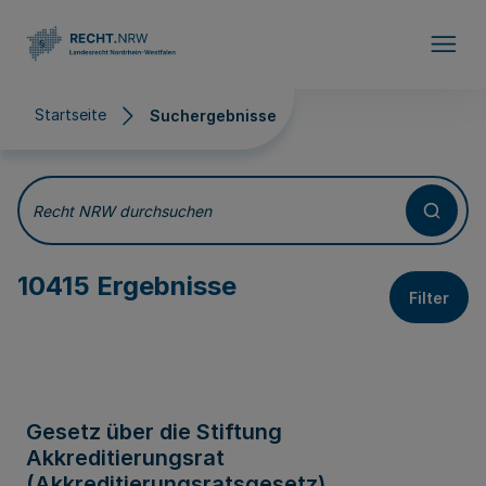
Direkt zum Inhalt
Startseite
Suchergebnisse
Suchergebnisse
Recht NRW durchsuchen
10415 Ergebnisse
Filter
Gesetz über die Stiftung
Akkreditierungsrat
(Akkreditierungsratsgesetz)