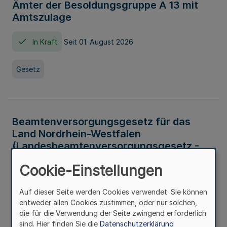
Ämter der Besoldungsgruppe A 13 mit
Amtszulage
In Kraft
Seit 01. August 2026
Gesetz
Beamtenversorgungsgesetz für das
Land Nordrhein-Westfalen
(Landesbeamtenversorgungsgesetz -
LBeamtVG NRW)
Cookie-Einstellungen
In Kraft
Seit 01. Juli 2016
Auf dieser Seite werden Cookies verwendet. Sie können
entweder allen Cookies zustimmen, oder nur solchen,
Gesetz
die für die Verwendung der Seite zwingend erforderlich
sind. Hier finden Sie die
Datenschutzerklärung