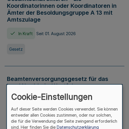
Koordinatorinnen oder Koordinatoren in
Ämter der Besoldungsgruppe A 13 mit
Amtszulage
In Kraft
Seit 01. August 2026
Gesetz
Beamtenversorgungsgesetz für das
Land Nordrhein-Westfalen
(Landesbeamtenversorgungsgesetz -
Cookie-Einstellungen
LBeamtVG NRW)
Auf dieser Seite werden Cookies verwendet. Sie können
In Kraft
Seit 01. Juli 2016
entweder allen Cookies zustimmen, oder nur solchen,
die für die Verwendung der Seite zwingend erforderlich
sind. Hier finden Sie die
Datenschutzerklärung