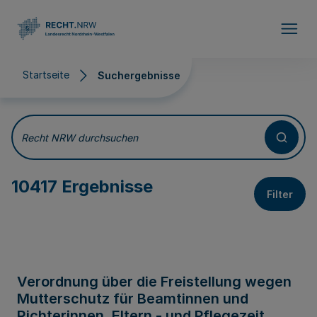
Direkt zum Inhalt
Startseite
Suchergebnisse
Suchergebnisse
Recht NRW durchsuchen
10417 Ergebnisse
Filter
Verordnung über die Freistellung wegen
Mutterschutz für Beamtinnen und
Richterinnen, Eltern - und Pflegezeit,