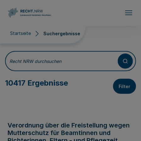
Direkt zum Inhalt
Startseite
Suchergebnisse
Suchergebnisse
Recht NRW durchsuchen
10417 Ergebnisse
Filter
Verordnung über die Freistellung wegen
Mutterschutz für Beamtinnen und
Richterinnen, Eltern - und Pflegezeit,