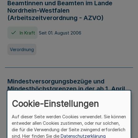
Beamtinnen und Beamten im Lande
Nordrhein-Westfalen
(Arbeitszeitverordnung - AZVO)
In Kraft
Seit 01. August 2006
Verordnung
Mindestversorgungsbezüge und
Mindesthöchstgrenzen in der ab 1. April
2026 maßgeblichen Höhe
Cookie-Einstellungen
In Kraft
Seit 31. Juli 2026
Auf dieser Seite werden Cookies verwendet. Sie können
entweder allen Cookies zustimmen, oder nur solchen,
Verwaltungsvorschrift
die für die Verwendung der Seite zwingend erforderlich
sind. Hier finden Sie die
Datenschutzerklärung