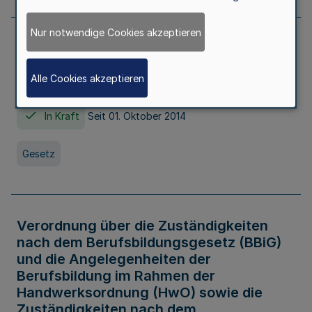
Nur notwendige Cookies akzeptieren
Gesetz über die Hochschulen des Landes
Nordrhein-Westfalen (Hochschulgesetz -
Alle Cookies akzeptieren
HG)
In Kraft
Seit 01. Oktober 2014
Gesetz
Verordnung über die Zuständigkeiten
nach dem Berufsbildungsgesetz (BBiG)
und die Angelegenheiten der
Berufsbildung im Rahmen der
Handwerksordnung (HwO) sowie die
Zuständigkeiten nach dem