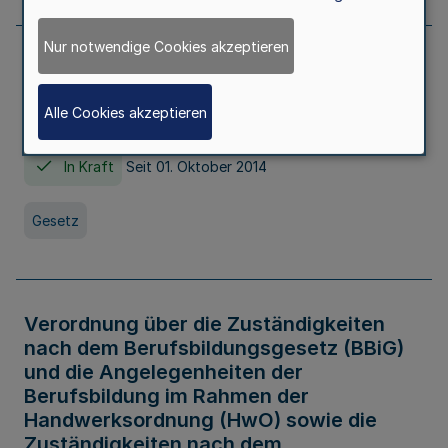
Nur notwendige Cookies akzeptieren
Gesetz über die Hochschulen des Landes
Nordrhein-Westfalen (Hochschulgesetz -
Alle Cookies akzeptieren
HG)
In Kraft
Seit 01. Oktober 2014
Gesetz
Verordnung über die Zuständigkeiten
nach dem Berufsbildungsgesetz (BBiG)
und die Angelegenheiten der
Berufsbildung im Rahmen der
Handwerksordnung (HwO) sowie die
Zuständigkeiten nach dem