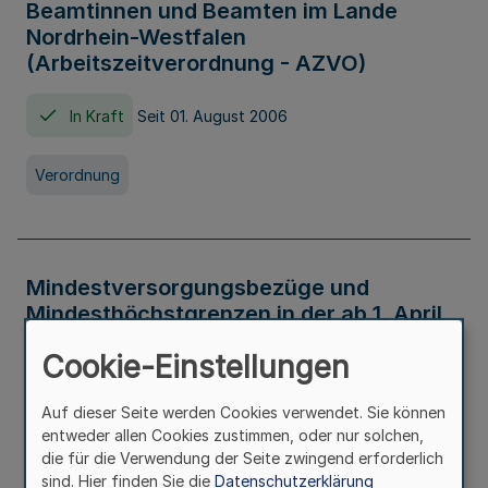
Beamtinnen und Beamten im Lande
Nordrhein-Westfalen
(Arbeitszeitverordnung - AZVO)
In Kraft
Seit 01. August 2006
Verordnung
Mindestversorgungsbezüge und
Mindesthöchstgrenzen in der ab 1. April
2026 maßgeblichen Höhe
Cookie-Einstellungen
In Kraft
Seit 31. Juli 2026
Auf dieser Seite werden Cookies verwendet. Sie können
entweder allen Cookies zustimmen, oder nur solchen,
Verwaltungsvorschrift
die für die Verwendung der Seite zwingend erforderlich
sind. Hier finden Sie die
Datenschutzerklärung