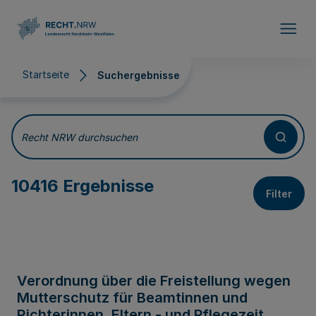
Direkt zum Inhalt
Startseite
Suchergebnisse
Suchergebnisse
Recht NRW durchsuchen
10416 Ergebnisse
Filter
Verordnung über die Freistellung wegen
Mutterschutz für Beamtinnen und
Richterinnen, Eltern - und Pflegezeit,