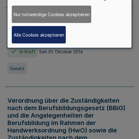
Nur notwendige Cookies akzeptieren
Gesetz über die Hochschulen des Landes
Nordrhein-Westfalen (Hochschulgesetz -
Alle Cookies akzeptieren
HG)
In Kraft
Seit 01. Oktober 2014
Gesetz
Verordnung über die Zuständigkeiten
nach dem Berufsbildungsgesetz (BBiG)
und die Angelegenheiten der
Berufsbildung im Rahmen der
Handwerksordnung (HwO) sowie die
Zuständigkeiten nach dem