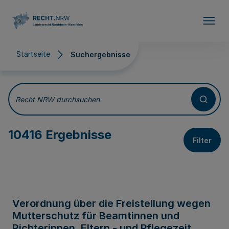
Direkt zum Inhalt
Startseite
Suchergebnisse
Suchergebnisse
Recht NRW durchsuchen
10416 Ergebnisse
Filter
Verordnung über die Freistellung wegen
Mutterschutz für Beamtinnen und
Richterinnen, Eltern - und Pflegezeit,