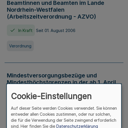
Beamtinnen und Beamten im Lande
Nordrhein-Westfalen
(Arbeitszeitverordnung - AZVO)
In Kraft
Seit 01. August 2006
Verordnung
Mindestversorgungsbezüge und
Mindesthöchstgrenzen in der ab 1. April
2026 maßgeblichen Höhe
Cookie-Einstellungen
In Kraft
Seit 31. Juli 2026
Auf dieser Seite werden Cookies verwendet. Sie können
entweder allen Cookies zustimmen, oder nur solchen,
Verwaltungsvorschrift
die für die Verwendung der Seite zwingend erforderlich
sind. Hier finden Sie die
Datenschutzerklärung