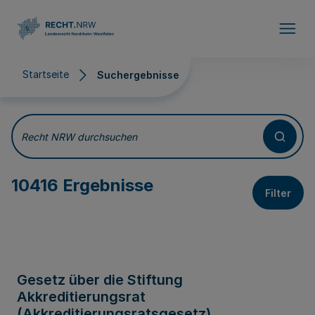
Direkt zum Inhalt
Startseite
Suchergebnisse
Suchergebnisse
Recht NRW durchsuchen
10416 Ergebnisse
Filter
Gesetz über die Stiftung
Akkreditierungsrat
(Akkreditierungsratsgesetz)