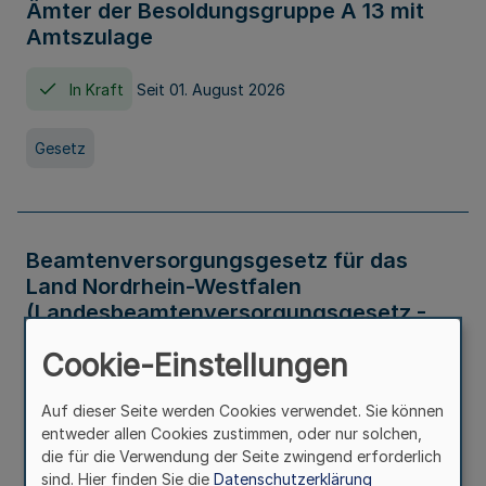
Ämter der Besoldungsgruppe A 13 mit
Amtszulage
In Kraft
Seit 01. August 2026
Gesetz
Beamtenversorgungsgesetz für das
Land Nordrhein-Westfalen
(Landesbeamtenversorgungsgesetz -
LBeamtVG NRW)
Cookie-Einstellungen
In Kraft
Seit 01. Juli 2016
Auf dieser Seite werden Cookies verwendet. Sie können
entweder allen Cookies zustimmen, oder nur solchen,
Gesetz
die für die Verwendung der Seite zwingend erforderlich
sind. Hier finden Sie die
Datenschutzerklärung