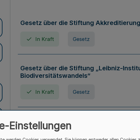
Gesetz über die Stiftung Akkreditierun
In Kraft
Gesetz
Gesetz über die Stiftung „Leibniz-Insti
Biodiversitätswandels“
In Kraft
Gesetz
Gesetz über die Kunsthochschulen des
e-Einstellungen
(Kunsthochschulgesetz - KunstHG)
ite werden Cookies verwendet. Sie können entweder allen Cookies 