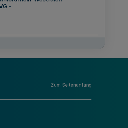
VG -
und Männern für das Land
lungsgesetz - LGG)
etz
Zum Seitenanfang
des für Wissenschaft
Nordrhein-Westfalen
nung