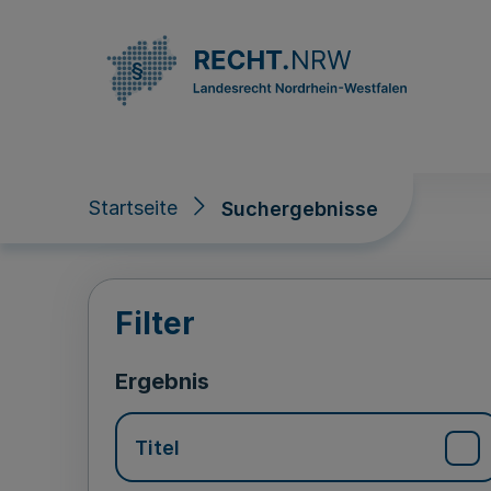
Direkt zum Inhalt
Startseite
Suchergebnisse
Suchergebnisse
Filter
Ergebnis
Titel