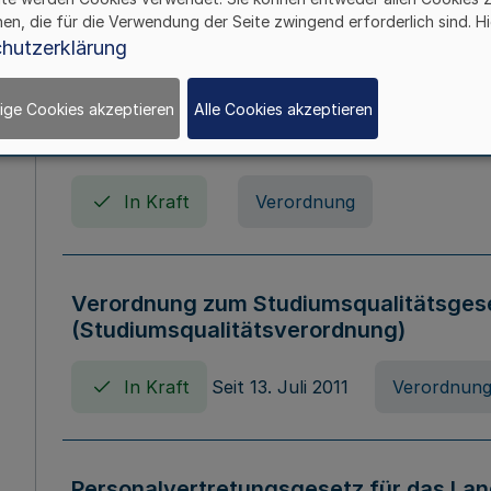
In Kraft
Seit 01. April 2008
Gesetz
hen, die für die Verwendung der Seite zwingend erforderlich sind. Hi
hutzerklärung
ige Cookies akzeptieren
Alle Cookies akzeptieren
Verordnung über Beihilfen in Geburts-, 
Todesfällen (Beihilfenverordnung NRW
In Kraft
Verordnung
Verordnung zum Studiumsqualitätsges
(Studiumsqualitätsverordnung)
In Kraft
Seit 13. Juli 2011
Verordnun
Personalvertretungsgesetz für das Lan