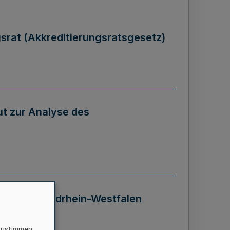
gsrat (Akkreditierungsratsgesetz)
tut zur Analyse des
 Landes Nordrhein-Westfalen
zustimmen,