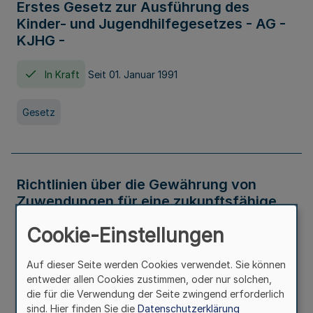
Erstes Gesetz zur Ausführung des
Kinder- und Jugendhilfegesetzes - AG -
KJHG -
In Kraft
Seit 01. Januar 1991
Gesetz
Richtlinien über die Gewährung von
Zuwendungen für eine zukunftsfähige
und nachhaltige Abwasserbeseitigung in
Cookie-Einstellungen
Nordrhein-Westfalen
Auf dieser Seite werden Cookies verwendet. Sie können
In Kraft
entweder allen Cookies zustimmen, oder nur solchen,
die für die Verwendung der Seite zwingend erforderlich
Verwaltungsvorschrift
sind. Hier finden Sie die
Datenschutzerklärung