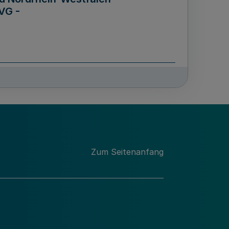
VG -
und Männern für das Land
lungsgesetz - LGG)
etz
Zum Seitenanfang
des für Wissenschaft
Nordrhein-Westfalen
nung