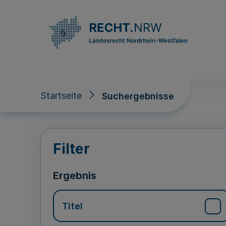
Direkt zum Inhalt
Startseite
Suchergebnisse
Suchergebnisse
Filter
Ergebnis
Titel