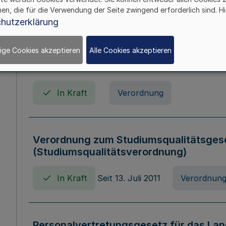
In Kraft
Seit 01. April 2008
Gesetz
hen, die für die Verwendung der Seite zwingend erforderlich sind. Hi
hutzerklärung
ige Cookies akzeptieren
Alle Cookies akzeptieren
Verordnung über Beihilfen in Geburts-, 
Todesfällen (Beihilfenverordnung NRW
In Kraft
Verordnung
Verordnung zum Studiumsqualitätsges
(Studiumsqualitätsverordnung)
In Kraft
Seit 13. Juli 2011
Verordnun
Personalvertretungsgesetz für das Lan