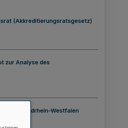
gsrat (Akkreditierungsratsgesetz)
tut zur Analyse des
 Landes Nordrhein-Westfalen
zustimmen,