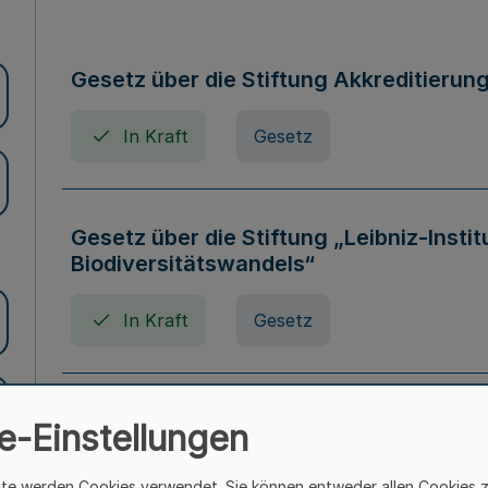
Gesetz über die Stiftung Akkreditierun
In Kraft
Gesetz
Gesetz über die Stiftung „Leibniz-Insti
Biodiversitätswandels“
In Kraft
Gesetz
Gesetz über die Kunsthochschulen des
e-Einstellungen
(Kunsthochschulgesetz - KunstHG)
ite werden Cookies verwendet. Sie können entweder allen Cookies 