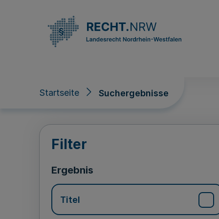
Direkt zum Inhalt
Startseite
Suchergebnisse
Suchergebnisse
Filter
Ergebnis
Titel