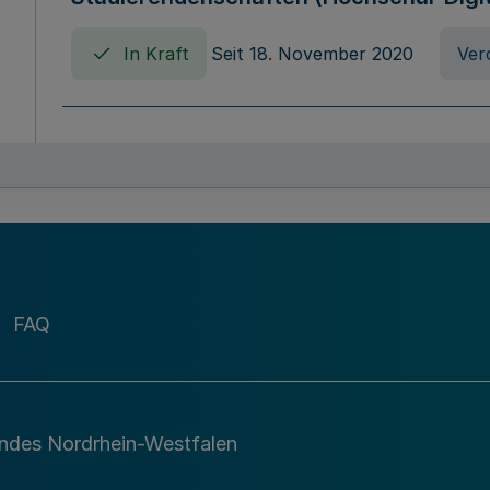
In Kraft
Seit 18. November 2020
Ver
Verordnung über die Erhebung von Ho
(Hochschulabgabenverordnung - HAbg
In Kraft
Seit 26. August 2015
Verord
FAQ
Gesetz über die Kunsthochschulen des
(Kunsthochschulgesetz - KunstHG)
In Kraft
Seit 01. April 2008
Gesetz
andes Nordrhein-Westfalen