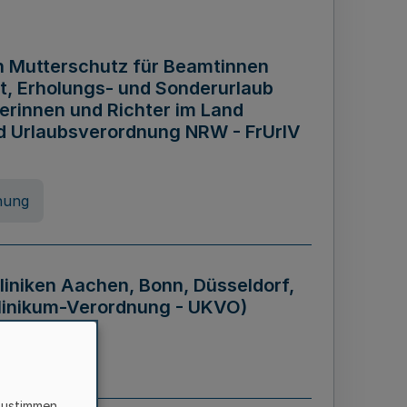
n Mutterschutz für Beamtinnen
it, Erholungs- und Sonderurlaub
rinnen und Richter im Land
nd Urlaubsverordnung NRW - FrUrlV
nung
liniken Aachen, Bonn, Düsseldorf,
klinikum-Verordnung - UKVO)
nung
zustimmen,