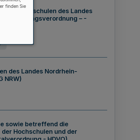
er finden Sie
ng der Hochschulen des Landes
haftsführungsverordnung – -
g
en des Landes Nordrhein-
BG NRW)
re sowie betreffend die
 der Hochschulen und der
talverordnung - HDVO)