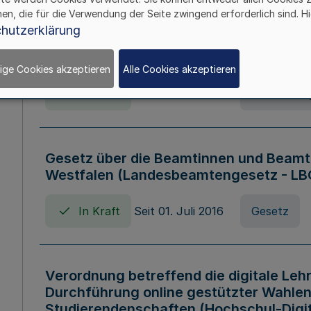
hen, die für die Verwendung der Seite zwingend erforderlich sind. Hi
Verordnung über die Wirtschaftsführu
hutzerklärung
Nordrhein-Westfalen (Hochschulwirtsc
HWFVO)
ige Cookies akzeptieren
Alle Cookies akzeptieren
In Kraft
Seit 11. Juli 2007
Verordnun
Gesetz über die Beamtinnen und Beamt
Westfalen (Landesbeamtengesetz - L
In Kraft
Seit 01. Juli 2016
Gesetz
Verordnung betreffend die digitale Leh
Durchführung online gestützter Wahlen
Studierendenschaften (Hochschul-Digi