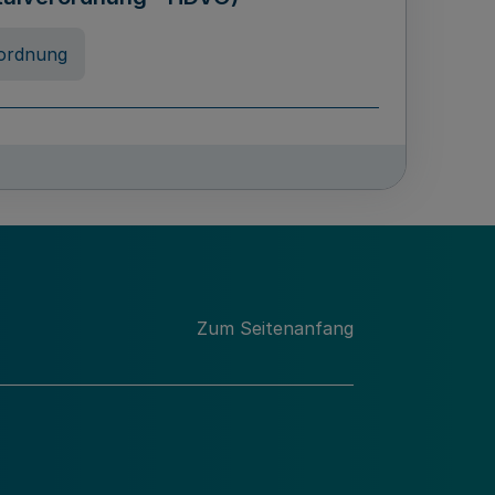
ordnung
chschulabgaben
-VO)
nung
Zum Seitenanfang
 Landes Nordrhein-Westfalen