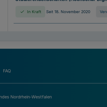
In Kraft
Seit 18. November 2020
Ver
Verordnung über die Erhebung von Ho
(Hochschulabgabenverordnung - HAbg
In Kraft
Seit 26. August 2015
Verord
FAQ
Gesetz über die Kunsthochschulen des
(Kunsthochschulgesetz - KunstHG)
In Kraft
Seit 01. April 2008
Gesetz
andes Nordrhein-Westfalen