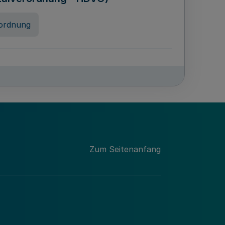
ordnung
chschulabgaben
-VO)
nung
Zum Seitenanfang
 Landes Nordrhein-Westfalen