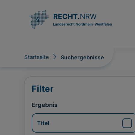
Direkt zum Inhalt
Startseite
Suchergebnisse
Suchergebnisse
Filter
Ergebnis
Titel