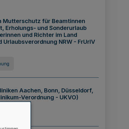
n Mutterschutz für Beamtinnen
it, Erholungs- und Sonderurlaub
rinnen und Richter im Land
nd Urlaubsverordnung NRW - FrUrlV
nung
liniken Aachen, Bonn, Düsseldorf,
klinikum-Verordnung - UKVO)
nung
zustimmen,