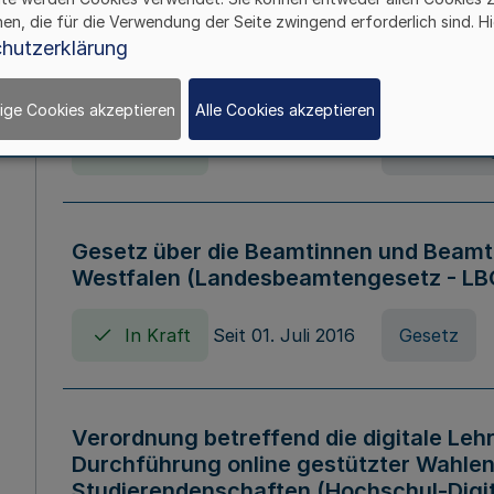
hen, die für die Verwendung der Seite zwingend erforderlich sind. Hi
Verordnung über die Wirtschaftsführu
hutzerklärung
Nordrhein-Westfalen (Hochschulwirtsc
HWFVO)
ige Cookies akzeptieren
Alle Cookies akzeptieren
In Kraft
Seit 11. Juli 2007
Verordnun
Gesetz über die Beamtinnen und Beamt
Westfalen (Landesbeamtengesetz - L
In Kraft
Seit 01. Juli 2016
Gesetz
Verordnung betreffend die digitale Leh
Durchführung online gestützter Wahlen
Studierendenschaften (Hochschul-Digi