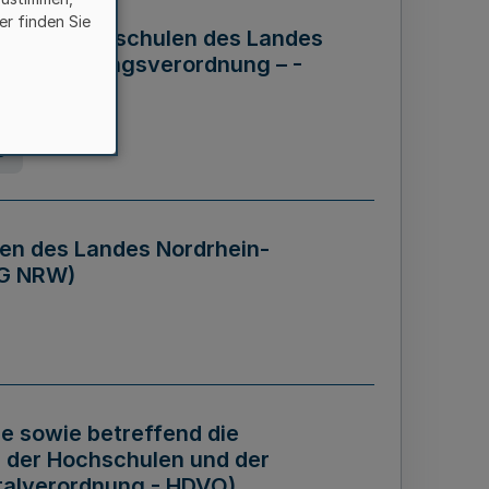
er finden Sie
ng der Hochschulen des Landes
haftsführungsverordnung – -
g
en des Landes Nordrhein-
BG NRW)
re sowie betreffend die
 der Hochschulen und der
talverordnung - HDVO)