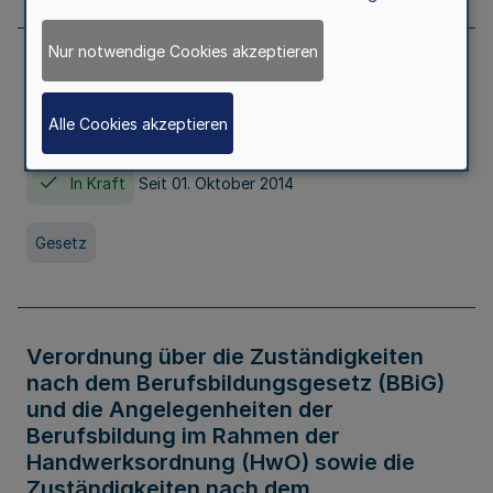
Nur notwendige Cookies akzeptieren
Gesetz über die Hochschulen des Landes
Nordrhein-Westfalen (Hochschulgesetz -
Alle Cookies akzeptieren
HG)
In Kraft
Seit 01. Oktober 2014
Gesetz
Verordnung über die Zuständigkeiten
nach dem Berufsbildungsgesetz (BBiG)
und die Angelegenheiten der
Berufsbildung im Rahmen der
Handwerksordnung (HwO) sowie die
Zuständigkeiten nach dem