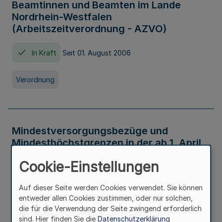
Beamtinnen und Beamten im Lande
Nordrhein-Westfalen
(Arbeitszeitverordnung - AZVO)
In Kraft
Seit 01. August 2006
Verordnung
Mindestversorgungsbezüge und
Mindesthöchstgrenzen in der ab 1. April
2026 maßgeblichen Höhe
Cookie-Einstellungen
In Kraft
Seit 31. Juli 2026
Auf dieser Seite werden Cookies verwendet. Sie können
entweder allen Cookies zustimmen, oder nur solchen,
Verwaltungsvorschrift
die für die Verwendung der Seite zwingend erforderlich
sind. Hier finden Sie die
Datenschutzerklärung