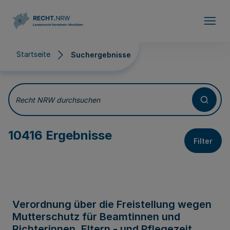
Direkt zum Inhalt
Startseite
Suchergebnisse
Suchergebnisse
Recht NRW durchsuchen
10416 Ergebnisse
Filter
Verordnung über die Freistellung wegen
Mutterschutz für Beamtinnen und
Richterinnen, Eltern - und Pflegezeit,