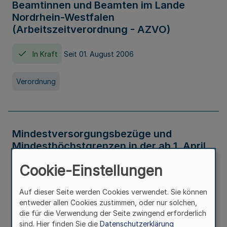
Beamtinnen und Beamten im Lande
Nordrhein-Westfalen
(Arbeitszeitverordnung - AZVO)
In Kraft
Seit 01. August 2006
Verordnung
Mindestversorgungsbezüge und
Mindesthöchstgrenzen in der ab 1. April
2026 maßgeblichen Höhe
Cookie-Einstellungen
In Kraft
Seit 31. Juli 2026
Auf dieser Seite werden Cookies verwendet. Sie können
entweder allen Cookies zustimmen, oder nur solchen,
Verwaltungsvorschrift
die für die Verwendung der Seite zwingend erforderlich
sind. Hier finden Sie die
Datenschutzerklärung