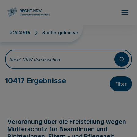
Direkt zum Inhalt
Startseite
Suchergebnisse
Suchergebnisse
Recht NRW durchsuchen
10417 Ergebnisse
Filter
Verordnung über die Freistellung wegen
Mutterschutz für Beamtinnen und
Richterinnen, Eltern - und Pflegezeit,