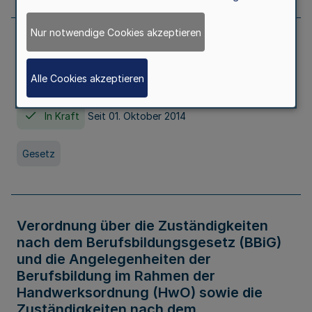
Nur notwendige Cookies akzeptieren
Gesetz über die Hochschulen des Landes
Nordrhein-Westfalen (Hochschulgesetz -
Alle Cookies akzeptieren
HG)
In Kraft
Seit 01. Oktober 2014
Gesetz
Verordnung über die Zuständigkeiten
nach dem Berufsbildungsgesetz (BBiG)
und die Angelegenheiten der
Berufsbildung im Rahmen der
Handwerksordnung (HwO) sowie die
Zuständigkeiten nach dem