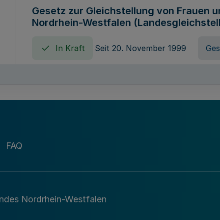
Gesetz zur Gleichstellung von Frauen 
Nordrhein-Westfalen (Landesgleichstel
In Kraft
Seit 20. November 1999
Ges
Gebührenordnung für Amtshandlungen 
zuständigen Ministeriums des Landes 
In Kraft
Seit 09. Januar 2016
Verord
FAQ
Gesetz über die Evangelische Fachhoc
Lippe
andes Nordrhein-Westfalen
In Kraft
Seit 29. Dezember 1987
Ges