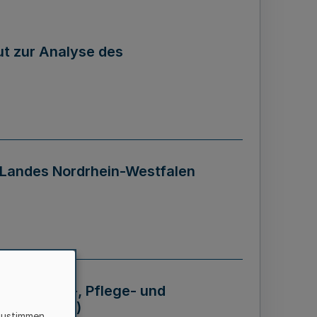
tut zur Analyse des
 Landes Nordrhein-Westfalen
Krankheits-, Pflege- und
 - BVO NRW)
zustimmen,