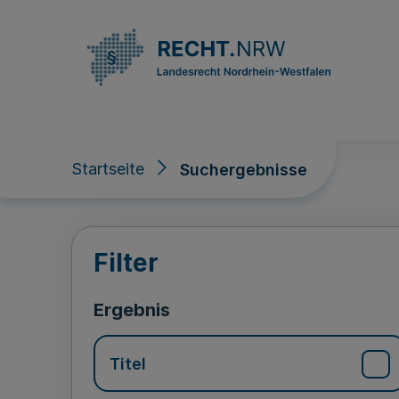
Direkt zum Inhalt
Startseite
Suchergebnisse
Suchergebnisse
Filter
Ergebnis
Titel