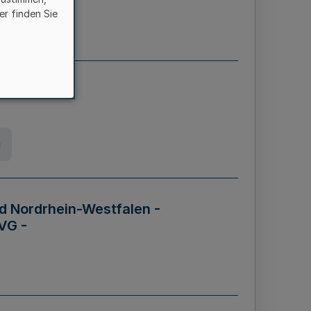
er finden Sie
etz
g
d Nordrhein-Westfalen -
VG -