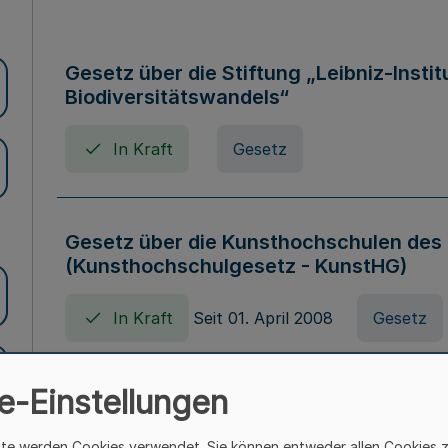
Gesetz über die Stiftung „Leibniz-Insti
Biodiversitätswandels“
In Kraft
Gesetz
Gesetz über die Kunsthochschulen des
(Kunsthochschulgesetz - KunstHG)
In Kraft
Seit 01. April 2008
Gesetz
e-Einstellungen
Verordnung über Beihilfen in Geburts-, 
Todesfällen (Beihilfenverordnung NRW
ite werden Cookies verwendet. Sie können entweder allen Cookies 