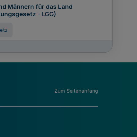
und Männern für das Land
lungsgesetz - LGG)
etz
des für Wissenschaft
Nordrhein-Westfalen
nung
Zum Seitenanfang
hschule Rheinland-Westfalen-
etz