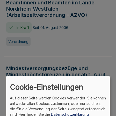
Beamtinnen und Beamten im Lande
Nordrhein-Westfalen
(Arbeitszeitverordnung - AZVO)
In Kraft
Seit 01. August 2006
Verordnung
Mindestversorgungsbezüge und
Mindesthöchstgrenzen in der ab 1. April
2026 maßgeblichen Höhe
Cookie-Einstellungen
In Kraft
Seit 31. Juli 2026
Auf dieser Seite werden Cookies verwendet. Sie können
entweder allen Cookies zustimmen, oder nur solchen,
Verwaltungsvorschrift
die für die Verwendung der Seite zwingend erforderlich
sind. Hier finden Sie die
Datenschutzerklärung