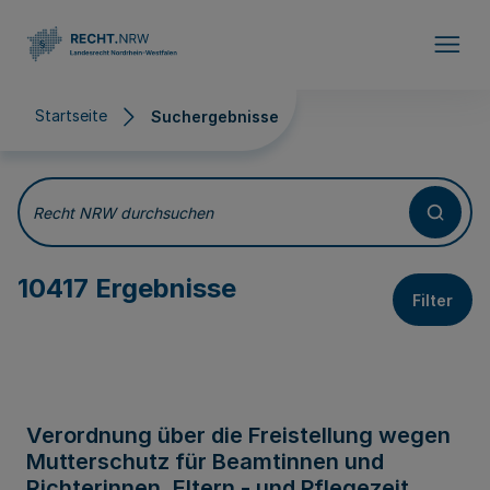
Direkt zum Inhalt
Startseite
Suchergebnisse
Suchergebnisse
Recht NRW durchsuchen
10417 Ergebnisse
Filter
Verordnung über die Freistellung wegen
Mutterschutz für Beamtinnen und
Richterinnen, Eltern - und Pflegezeit,