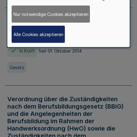
Nur notwendige Cookies akzeptieren
Gesetz über die Hochschulen des Landes
Nordrhein-Westfalen (Hochschulgesetz -
Alle Cookies akzeptieren
HG)
In Kraft
Seit 01. Oktober 2014
Gesetz
Verordnung über die Zuständigkeiten
nach dem Berufsbildungsgesetz (BBiG)
und die Angelegenheiten der
Berufsbildung im Rahmen der
Handwerksordnung (HwO) sowie die
Zuständigkeiten nach dem