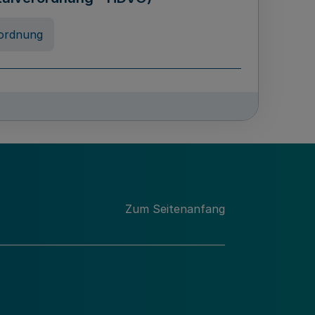
ordnung
rreneigenschaft und
schulen des Landes Nordrhein-
ng
Zum Seitenanfang
chschulabgaben
-VO)
nung