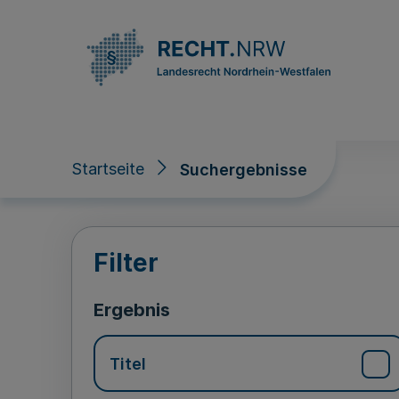
Direkt zum Inhalt
Startseite
Suchergebnisse
Suchergebnisse
Filter
Ergebnis
Titel