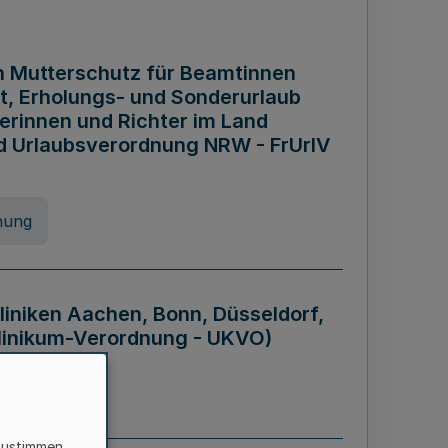
n Mutterschutz für Beamtinnen
it, Erholungs- und Sonderurlaub
rinnen und Richter im Land
nd Urlaubsverordnung NRW - FrUrlV
nung
liniken Aachen, Bonn, Düsseldorf,
klinikum-Verordnung - UKVO)
nung
zustimmen,