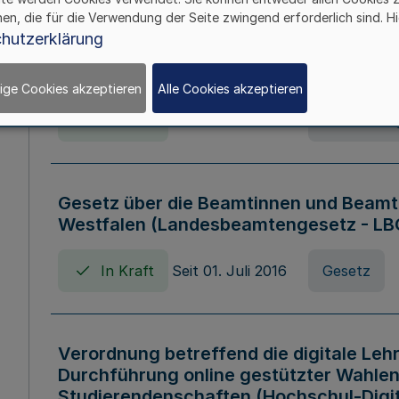
hen, die für die Verwendung der Seite zwingend erforderlich sind. Hi
Verordnung über die Wirtschaftsführu
hutzerklärung
Nordrhein-Westfalen (Hochschulwirtsc
HWFVO)
ige Cookies akzeptieren
Alle Cookies akzeptieren
In Kraft
Seit 11. Juli 2007
Verordnun
Gesetz über die Beamtinnen und Beamt
Westfalen (Landesbeamtengesetz - L
In Kraft
Seit 01. Juli 2016
Gesetz
Verordnung betreffend die digitale Leh
Durchführung online gestützter Wahlen
Studierendenschaften (Hochschul-Digi