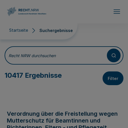
Direkt zum Inhalt
Startseite
Suchergebnisse
Suchergebnisse
Recht NRW durchsuchen
10417 Ergebnisse
Filter
Verordnung über die Freistellung wegen
Mutterschutz für Beamtinnen und
Richterinnen, Eltern - und Pflegezeit,