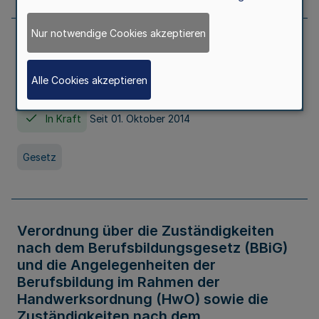
Nur notwendige Cookies akzeptieren
Gesetz über die Hochschulen des Landes
Nordrhein-Westfalen (Hochschulgesetz -
Alle Cookies akzeptieren
HG)
In Kraft
Seit 01. Oktober 2014
Gesetz
Verordnung über die Zuständigkeiten
nach dem Berufsbildungsgesetz (BBiG)
und die Angelegenheiten der
Berufsbildung im Rahmen der
Handwerksordnung (HwO) sowie die
Zuständigkeiten nach dem