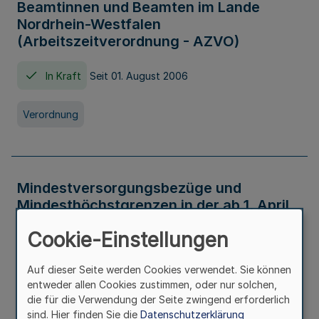
Beamtinnen und Beamten im Lande
Nordrhein-Westfalen
(Arbeitszeitverordnung - AZVO)
In Kraft
Seit 01. August 2006
Verordnung
Mindestversorgungsbezüge und
Mindesthöchstgrenzen in der ab 1. April
2026 maßgeblichen Höhe
Cookie-Einstellungen
In Kraft
Seit 31. Juli 2026
Auf dieser Seite werden Cookies verwendet. Sie können
entweder allen Cookies zustimmen, oder nur solchen,
Verwaltungsvorschrift
die für die Verwendung der Seite zwingend erforderlich
sind. Hier finden Sie die
Datenschutzerklärung