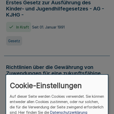
Erstes Gesetz zur Ausführung des
Kinder- und Jugendhilfegesetzes - AG -
KJHG -
In Kraft
Seit 01. Januar 1991
Gesetz
Richtlinien über die Gewährung von
Zuwendungen für eine zukunftsfähige
und nachhaltige Abwasserbeseitigung in
Cookie-Einstellungen
Nordrhein-Westfalen
Auf dieser Seite werden Cookies verwendet. Sie können
In Kraft
entweder allen Cookies zustimmen, oder nur solchen,
die für die Verwendung der Seite zwingend erforderlich
Verwaltungsvorschrift
sind. Hier finden Sie die
Datenschutzerklärung