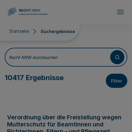
Direkt zum Inhalt
Startseite
Suchergebnisse
Suchergebnisse
Recht NRW durchsuchen
10417 Ergebnisse
Filter
Verordnung über die Freistellung wegen
Mutterschutz für Beamtinnen und
Richterinnen, Eltern - und Pflegezeit,