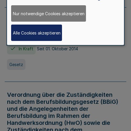
Nur notwendige Cookies akzeptieren
Gesetz über die Hochschulen des Landes
Nordrhein-Westfalen (Hochschulgesetz -
Alle Cookies akzeptieren
HG)
In Kraft
Seit 01. Oktober 2014
Gesetz
Verordnung über die Zuständigkeiten
nach dem Berufsbildungsgesetz (BBiG)
und die Angelegenheiten der
Berufsbildung im Rahmen der
Handwerksordnung (HwO) sowie die
Zuständigkeiten nach dem