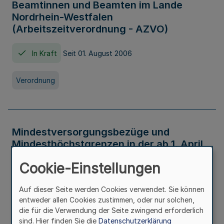
Beamtinnen und Beamten im Lande
Nordrhein-Westfalen
(Arbeitszeitverordnung - AZVO)
In Kraft
Seit 01. August 2006
Verordnung
Mindestversorgungsbezüge und
Mindesthöchstgrenzen in der ab 1. April
2026 maßgeblichen Höhe
Cookie-Einstellungen
In Kraft
Seit 31. Juli 2026
Auf dieser Seite werden Cookies verwendet. Sie können
entweder allen Cookies zustimmen, oder nur solchen,
Verwaltungsvorschrift
die für die Verwendung der Seite zwingend erforderlich
sind. Hier finden Sie die
Datenschutzerklärung