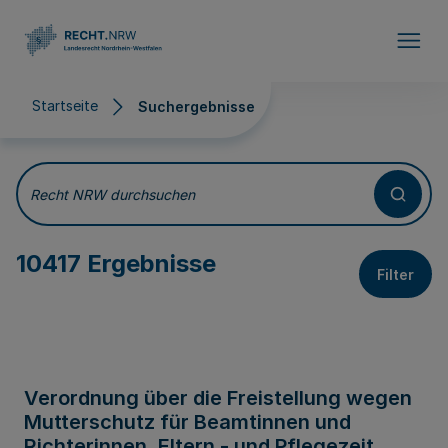
Direkt zum Inhalt
Startseite
Suchergebnisse
Suchergebnisse
Recht NRW durchsuchen
10417 Ergebnisse
Filter
Verordnung über die Freistellung wegen
Mutterschutz für Beamtinnen und
Richterinnen, Eltern - und Pflegezeit,