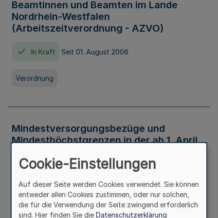
Beamtinnen und Beamten im Lande
Nordrhein-Westfalen
(Arbeitszeitverordnung - AZVO)
In Kraft
Seit 01. August 2006
Verordnung
Mindestversorgungsbezüge und
Mindesthöchstgrenzen in der ab 1. April
2026 maßgeblichen Höhe
Cookie-Einstellungen
In Kraft
Seit 31. Juli 2026
Auf dieser Seite werden Cookies verwendet. Sie können
entweder allen Cookies zustimmen, oder nur solchen,
Verwaltungsvorschrift
die für die Verwendung der Seite zwingend erforderlich
sind. Hier finden Sie die
Datenschutzerklärung