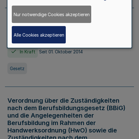
Nur notwendige Cookies akzeptieren
Gesetz über die Hochschulen des Landes
Nordrhein-Westfalen (Hochschulgesetz -
Alle Cookies akzeptieren
HG)
In Kraft
Seit 01. Oktober 2014
Gesetz
Verordnung über die Zuständigkeiten
nach dem Berufsbildungsgesetz (BBiG)
und die Angelegenheiten der
Berufsbildung im Rahmen der
Handwerksordnung (HwO) sowie die
Zuständigkeiten nach dem