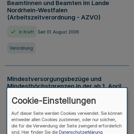
Beamtinnen und Beamten im Lande
Nordrhein-Westfalen
(Arbeitszeitverordnung - AZVO)
In Kraft
Seit 01. August 2006
Verordnung
Mindestversorgungsbezüge und
Mindesthöchstgrenzen in der ab 1. April
2026 maßgeblichen Höhe
Cookie-Einstellungen
In Kraft
Seit 31. Juli 2026
Auf dieser Seite werden Cookies verwendet. Sie können
entweder allen Cookies zustimmen, oder nur solchen,
Verwaltungsvorschrift
die für die Verwendung der Seite zwingend erforderlich
sind. Hier finden Sie die
Datenschutzerklärung