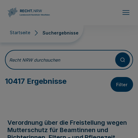
Direkt zum Inhalt
Startseite
Suchergebnisse
Suchergebnisse
Recht NRW durchsuchen
10417 Ergebnisse
Filter
Verordnung über die Freistellung wegen
Mutterschutz für Beamtinnen und
Richterinnen, Eltern - und Pflegezeit,