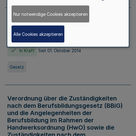
Nur notwendige Cookies akzeptieren
Gesetz über die Hochschulen des Landes
Nordrhein-Westfalen (Hochschulgesetz -
Alle Cookies akzeptieren
HG)
In Kraft
Seit 01. Oktober 2014
Gesetz
Verordnung über die Zuständigkeiten
nach dem Berufsbildungsgesetz (BBiG)
und die Angelegenheiten der
Berufsbildung im Rahmen der
Handwerksordnung (HwO) sowie die
Zuständigkeiten nach dem