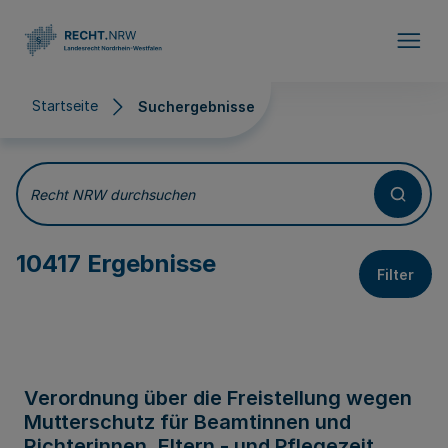
Direkt zum Inhalt
Startseite
Suchergebnisse
Suchergebnisse
Recht NRW durchsuchen
10417 Ergebnisse
Filter
Verordnung über die Freistellung wegen
Mutterschutz für Beamtinnen und
Richterinnen, Eltern - und Pflegezeit,