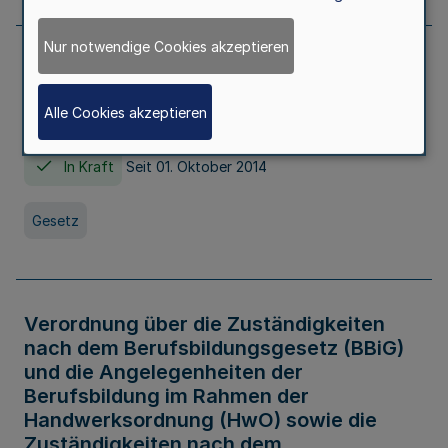
Nur notwendige Cookies akzeptieren
Gesetz über die Hochschulen des Landes
Nordrhein-Westfalen (Hochschulgesetz -
Alle Cookies akzeptieren
HG)
In Kraft
Seit 01. Oktober 2014
Gesetz
Verordnung über die Zuständigkeiten
nach dem Berufsbildungsgesetz (BBiG)
und die Angelegenheiten der
Berufsbildung im Rahmen der
Handwerksordnung (HwO) sowie die
Zuständigkeiten nach dem