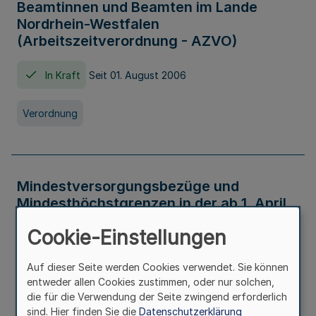
Beamtinnen und Beamten im Lande
Nordrhein-Westfalen
(Arbeitszeitverordnung - AZVO)
In Kraft
Seit 01. August 2006
Verordnung
Mindestversorgungsbezüge und
Mindesthöchstgrenzen in der ab 1. April
2026 maßgeblichen Höhe
Cookie-Einstellungen
In Kraft
Seit 31. Juli 2026
Auf dieser Seite werden Cookies verwendet. Sie können
entweder allen Cookies zustimmen, oder nur solchen,
Verwaltungsvorschrift
die für die Verwendung der Seite zwingend erforderlich
sind. Hier finden Sie die
Datenschutzerklärung