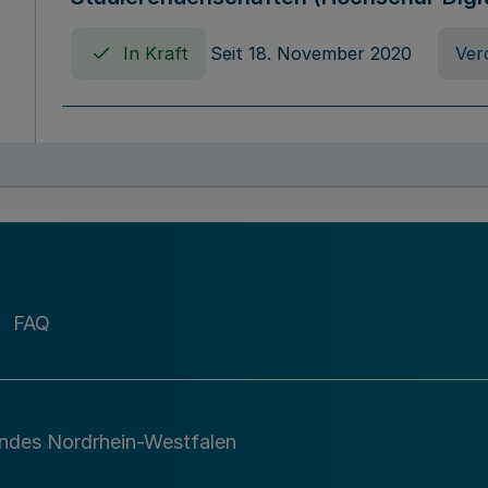
In Kraft
Seit 18. November 2020
Ver
Verordnung über die Erhebung von Ho
(Hochschulabgabenverordnung - HAbg
In Kraft
Seit 26. August 2015
Verord
FAQ
Gesetz über die Kunsthochschulen des
(Kunsthochschulgesetz - KunstHG)
In Kraft
Seit 01. April 2008
Gesetz
andes Nordrhein-Westfalen