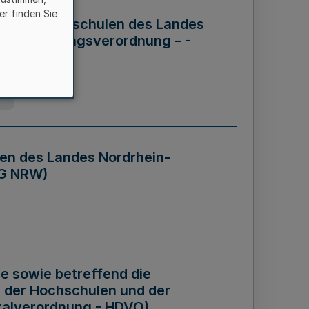
er finden Sie
ng der Hochschulen des Landes
haftsführungsverordnung – -
g
en des Landes Nordrhein-
BG NRW)
re sowie betreffend die
 der Hochschulen und der
talverordnung - HDVO)