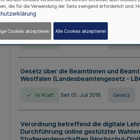
hen, die für die Verwendung der Seite zwingend erforderlich sind. Hi
Verordnung über die Wirtschaftsführu
hutzerklärung
Nordrhein-Westfalen (Hochschulwirtsc
HWFVO)
ige Cookies akzeptieren
Alle Cookies akzeptieren
In Kraft
Seit 11. Juli 2007
Verordnun
Gesetz über die Beamtinnen und Beamt
Westfalen (Landesbeamtengesetz - L
In Kraft
Seit 01. Juli 2016
Gesetz
Verordnung betreffend die digitale Leh
Durchführung online gestützter Wahlen
Studierendenschaften (Hochschul-Digi