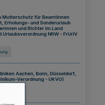
n Mutterschutz für Beamtinnen
it, Erholungs- und Sonderurlaub
rinnen und Richter im Land
nd Urlaubsverordnung NRW - FrUrlV
nung
liniken Aachen, Bonn, Düsseldorf,
klinikum-Verordnung - UKVO)
nung
zustimmen,