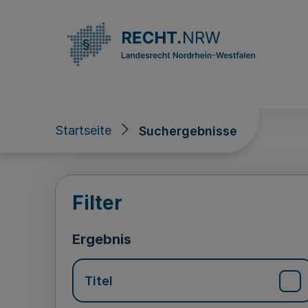
Direkt zum Inhalt
Startseite
Suchergebnisse
Suchergebnisse
Filter
Ergebnis
Titel