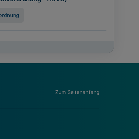
ordnung
chschulabgaben
-VO)
nung
Zum Seitenanfang
 Landes Nordrhein-Westfalen