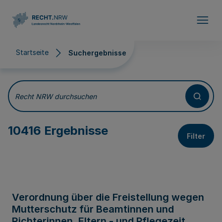
Direkt zum Inhalt
Startseite
Suchergebnisse
Suchergebnisse
Recht NRW durchsuchen
10416 Ergebnisse
Filter
Verordnung über die Freistellung wegen
Mutterschutz für Beamtinnen und
Richterinnen, Eltern - und Pflegezeit,