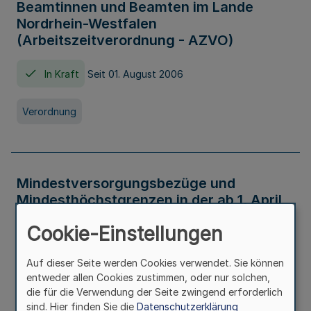
Beamtinnen und Beamten im Lande
Nordrhein-Westfalen
(Arbeitszeitverordnung - AZVO)
In Kraft
Seit 01. August 2006
Verordnung
Mindestversorgungsbezüge und
Mindesthöchstgrenzen in der ab 1. April
2026 maßgeblichen Höhe
Cookie-Einstellungen
In Kraft
Seit 31. Juli 2026
Auf dieser Seite werden Cookies verwendet. Sie können
entweder allen Cookies zustimmen, oder nur solchen,
Verwaltungsvorschrift
die für die Verwendung der Seite zwingend erforderlich
sind. Hier finden Sie die
Datenschutzerklärung