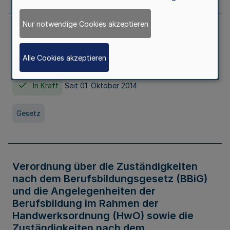
Nur notwendige Cookies akzeptieren
Gesetz über die Hochschulen des Landes
Nordrhein-Westfalen (Hochschulgesetz -
Alle Cookies akzeptieren
HG)
In Kraft
Seit 01. Oktober 2014
Gesetz
Verordnung über die Zuständigkeiten
nach dem Berufsbildungsgesetz (BBiG)
und die Angelegenheiten der
Berufsbildung im Rahmen der
Handwerksordnung (HwO) sowie die
Zuständigkeiten nach dem