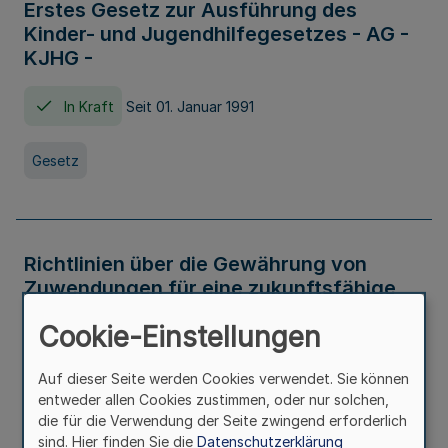
Erstes Gesetz zur Ausführung des
Kinder- und Jugendhilfegesetzes - AG -
KJHG -
In Kraft
Seit 01. Januar 1991
Gesetz
Richtlinien über die Gewährung von
Zuwendungen für eine zukunftsfähige
und nachhaltige Abwasserbeseitigung in
Cookie-Einstellungen
Nordrhein-Westfalen
Auf dieser Seite werden Cookies verwendet. Sie können
In Kraft
entweder allen Cookies zustimmen, oder nur solchen,
die für die Verwendung der Seite zwingend erforderlich
Verwaltungsvorschrift
sind. Hier finden Sie die
Datenschutzerklärung