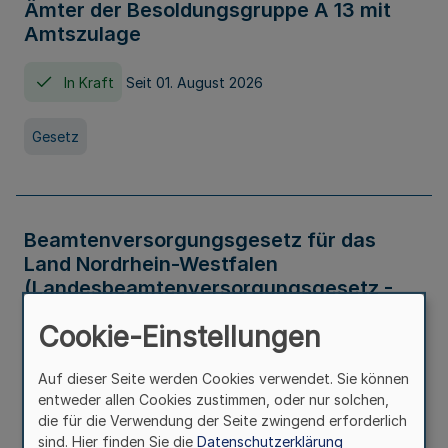
Ämter der Besoldungsgruppe A 13 mit
Amtszulage
In Kraft
Seit 01. August 2026
Gesetz
Beamtenversorgungsgesetz für das
Land Nordrhein-Westfalen
(Landesbeamtenversorgungsgesetz -
LBeamtVG NRW)
Cookie-Einstellungen
In Kraft
Seit 01. Juli 2016
Auf dieser Seite werden Cookies verwendet. Sie können
entweder allen Cookies zustimmen, oder nur solchen,
Gesetz
die für die Verwendung der Seite zwingend erforderlich
sind. Hier finden Sie die
Datenschutzerklärung