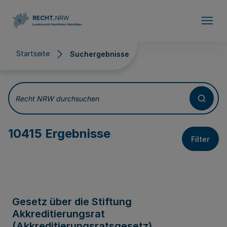
Direkt zum Inhalt
Startseite
Suchergebnisse
Suchergebnisse
Recht NRW durchsuchen
10415 Ergebnisse
Filter
Gesetz über die Stiftung
Akkreditierungsrat
(Akkreditierungsratsgesetz)