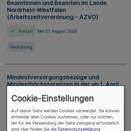
Beamtinnen und Beamten im Lande
Nordrhein-Westfalen
(Arbeitszeitverordnung - AZVO)
In Kraft
Seit 01. August 2006
Verordnung
Mindestversorgungsbezüge und
Mindesthöchstgrenzen in der ab 1. April
2026 maßgeblichen Höhe
Cookie-Einstellungen
In Kraft
Seit 31. Juli 2026
Auf dieser Seite werden Cookies verwendet. Sie können
entweder allen Cookies zustimmen, oder nur solchen,
Verwaltungsvorschrift
die für die Verwendung der Seite zwingend erforderlich
sind. Hier finden Sie die
Datenschutzerklärung