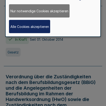
Nur notwendige Cookies akzeptieren
Gesetz über die Hochschulen des Landes
Nordrhein-Westfalen (Hochschulgesetz -
Alle Cookies akzeptieren
HG)
In Kraft
Seit 01. Oktober 2014
Gesetz
Verordnung über die Zuständigkeiten
nach dem Berufsbildungsgesetz (BBiG)
und die Angelegenheiten der
Berufsbildung im Rahmen der
Handwerksordnung (HwO) sowie die
Zuständigkeiten nach dem