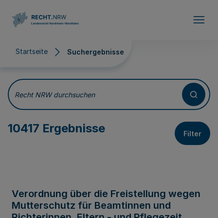
Direkt zum Inhalt
Startseite
Suchergebnisse
Suchergebnisse
Recht NRW durchsuchen
10417 Ergebnisse
Filter
Verordnung über die Freistellung wegen
Mutterschutz für Beamtinnen und
Richterinnen, Eltern - und Pflegezeit,