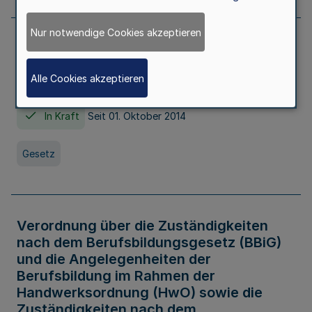
Nur notwendige Cookies akzeptieren
Gesetz über die Hochschulen des Landes
Nordrhein-Westfalen (Hochschulgesetz -
Alle Cookies akzeptieren
HG)
In Kraft
Seit 01. Oktober 2014
Gesetz
Verordnung über die Zuständigkeiten
nach dem Berufsbildungsgesetz (BBiG)
und die Angelegenheiten der
Berufsbildung im Rahmen der
Handwerksordnung (HwO) sowie die
Zuständigkeiten nach dem