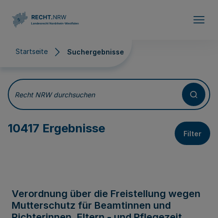
Direkt zum Inhalt
Startseite
Suchergebnisse
Suchergebnisse
Recht NRW durchsuchen
10417 Ergebnisse
Filter
Verordnung über die Freistellung wegen
Mutterschutz für Beamtinnen und
Richterinnen, Eltern - und Pflegezeit,