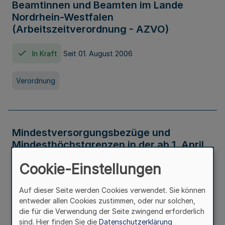
Beamtinnen und Beamten im Lande
Nordrhein-Westfalen
(Arbeitszeitverordnung - AZVO)
In Kraft
Seit 01. August 2006
Verordnung
Mindestversorgungsbezüge und
Mindesthöchstgrenzen in der ab 1. April
2026 maßgeblichen Höhe
Cookie-Einstellungen
In Kraft
Seit 31. Juli 2026
Auf dieser Seite werden Cookies verwendet. Sie können
entweder allen Cookies zustimmen, oder nur solchen,
Verwaltungsvorschrift
die für die Verwendung der Seite zwingend erforderlich
sind. Hier finden Sie die
Datenschutzerklärung