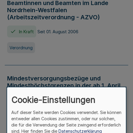
Beamtinnen und Beamten im Lande
Nordrhein-Westfalen
(Arbeitszeitverordnung - AZVO)
In Kraft
Seit 01. August 2006
Verordnung
Mindestversorgungsbezüge und
Mindesthöchstgrenzen in der ab 1. April
2026 maßgeblichen Höhe
Cookie-Einstellungen
In Kraft
Seit 31. Juli 2026
Auf dieser Seite werden Cookies verwendet. Sie können
entweder allen Cookies zustimmen, oder nur solchen,
Verwaltungsvorschrift
die für die Verwendung der Seite zwingend erforderlich
sind. Hier finden Sie die
Datenschutzerklärung