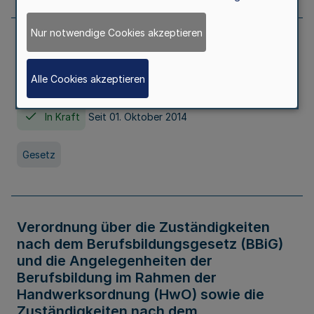
Nur notwendige Cookies akzeptieren
Gesetz über die Hochschulen des Landes
Nordrhein-Westfalen (Hochschulgesetz -
Alle Cookies akzeptieren
HG)
In Kraft
Seit 01. Oktober 2014
Gesetz
Verordnung über die Zuständigkeiten
nach dem Berufsbildungsgesetz (BBiG)
und die Angelegenheiten der
Berufsbildung im Rahmen der
Handwerksordnung (HwO) sowie die
Zuständigkeiten nach dem