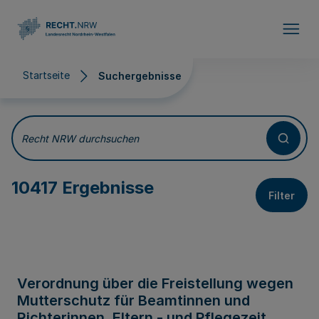
Direkt zum Inhalt
Startseite
Suchergebnisse
Suchergebnisse
Recht NRW durchsuchen
10417 Ergebnisse
Filter
Verordnung über die Freistellung wegen
Mutterschutz für Beamtinnen und
Richterinnen, Eltern - und Pflegezeit,