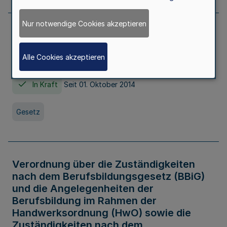
Nur notwendige Cookies akzeptieren
Gesetz über die Hochschulen des Landes
Nordrhein-Westfalen (Hochschulgesetz -
Alle Cookies akzeptieren
HG)
In Kraft
Seit 01. Oktober 2014
Gesetz
Verordnung über die Zuständigkeiten
nach dem Berufsbildungsgesetz (BBiG)
und die Angelegenheiten der
Berufsbildung im Rahmen der
Handwerksordnung (HwO) sowie die
Zuständigkeiten nach dem