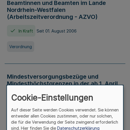
Beamtinnen und Beamten im Lande
Nordrhein-Westfalen
(Arbeitszeitverordnung - AZVO)
In Kraft
Seit 01. August 2006
Verordnung
Mindestversorgungsbezüge und
Mindesthöchstgrenzen in der ab 1. April
2026 maßgeblichen Höhe
Cookie-Einstellungen
In Kraft
Seit 31. Juli 2026
Auf dieser Seite werden Cookies verwendet. Sie können
entweder allen Cookies zustimmen, oder nur solchen,
Verwaltungsvorschrift
die für die Verwendung der Seite zwingend erforderlich
sind. Hier finden Sie die
Datenschutzerklärung