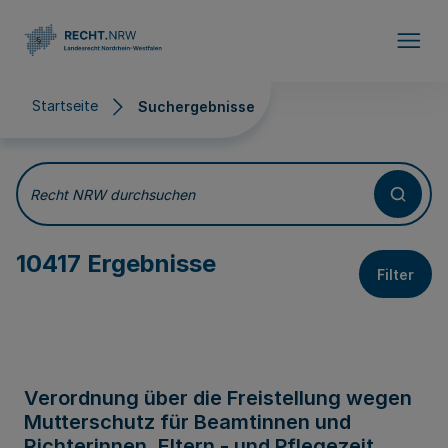
Direkt zum Inhalt
Startseite
Suchergebnisse
Suchergebnisse
Recht NRW durchsuchen
10417 Ergebnisse
Filter
Verordnung über die Freistellung wegen
Mutterschutz für Beamtinnen und
Richterinnen, Eltern - und Pflegezeit,