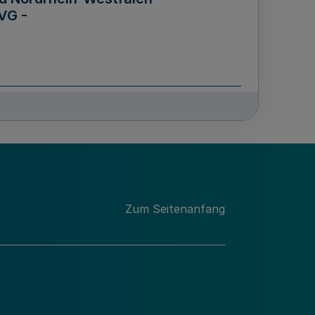
VG -
und Männern für das Land
lungsgesetz - LGG)
etz
Zum Seitenanfang
des für Wissenschaft
Nordrhein-Westfalen
nung