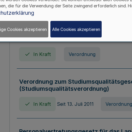
In Kraft
Seit 01. April 2008
Gesetz
hen, die für die Verwendung der Seite zwingend erforderlich sind. Hi
hutzerklärung
ige Cookies akzeptieren
Alle Cookies akzeptieren
Verordnung über Beihilfen in Geburts-, 
Todesfällen (Beihilfenverordnung NRW
In Kraft
Verordnung
Verordnung zum Studiumsqualitätsges
(Studiumsqualitätsverordnung)
In Kraft
Seit 13. Juli 2011
Verordnun
Personalvertretungsgesetz für das Lan