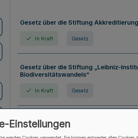
Gesetz über die Stiftung Akkreditierun
In Kraft
Gesetz
Gesetz über die Stiftung „Leibniz-Insti
Biodiversitätswandels“
In Kraft
Gesetz
Gesetz über die Kunsthochschulen des
e-Einstellungen
(Kunsthochschulgesetz - KunstHG)
ite werden Cookies verwendet. Sie können entweder allen Cookies 