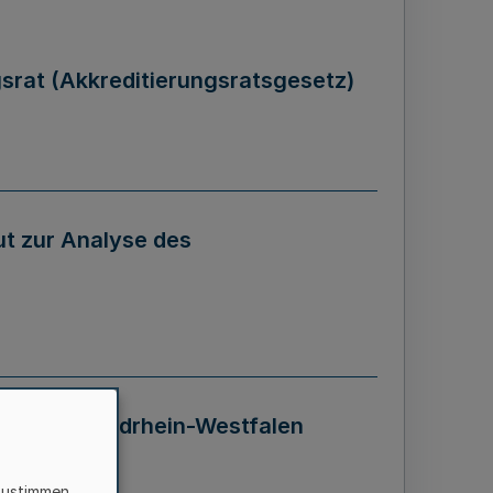
gsrat (Akkreditierungsratsgesetz)
tut zur Analyse des
 Landes Nordrhein-Westfalen
zustimmen,