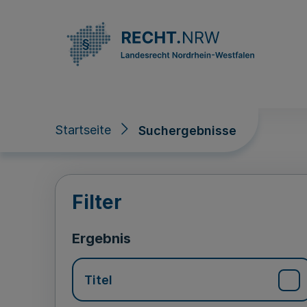
Direkt zum Inhalt
Startseite
Suchergebnisse
Suchergebnisse
Filter
Ergebnis
Titel