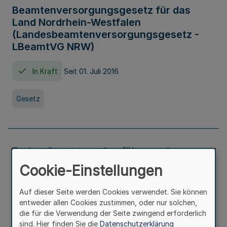
Beamtenversorgungsgesetz für das
Land Nordrhein-Westfalen
(Landesbeamtenversorgungsgesetz -
LBeamtVG NRW)
In Kraft
Seit 01. Juli 2016
Gesetz
Erstes Gesetz zur Ausführung des
Kinder- und Jugendhilfegesetzes - AG -
Cookie-Einstellungen
KJHG -
Auf dieser Seite werden Cookies verwendet. Sie können
In Kraft
Seit 01. Januar 1991
entweder allen Cookies zustimmen, oder nur solchen,
die für die Verwendung der Seite zwingend erforderlich
sind. Hier finden Sie die
Datenschutzerklärung