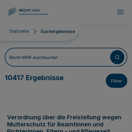
Direkt zum Inhalt
Startseite
Suchergebnisse
Suchergebnisse
Recht NRW durchsuchen
10417 Ergebnisse
Filter
Verordnung über die Freistellung wegen
Mutterschutz für Beamtinnen und
Richterinnen, Eltern - und Pflegezeit,